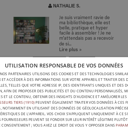
NATHALIE S.
Je suis vraiment ravie de
ma bibliothèque, elle est
belle, pratique et hyper
facile à assembler ! Je ne
m'attendais pas a recevoir
de si...
Lire plus
»
« PRÉCÉDENT
SUIVANT »
UTILISATION RESPONSABLE DE VOS DONNÉES
NOS PARTENAIRES UTILISONS DES COOKIES ET DES TECHNOLOGIES SIMILA
LIVRAISON PARTOUT
INSTALLATION RAPIDE &
 ET ACCÉDER À DES INFORMATIONS SUR VOTRE APPAREIL ET TRAITER DES
LIVRAISON PARTOUT
SANS OUTILS
LES, TELLES QUE VOTRE ADRESSE IP, DES IDENTIFIANTS UNIQUES ET DES 
BELGIQUE EN 15 JOU
N, AFIN DE PROPOSER DES PUBLICITÉS ET DU CONTENU PERSONNALISÉS, M
DESIGNÉ ET FABRIQUÉ IN
BELGATONNERRE SPRL/BVBA
ÉS ET LE CONTENU, OBTENIR DES INSIGHTS D’AUDIENCE ET AMÉLIORER LES 
BELGIQUE
SSEURS TIERS (1910)
PEUVENT ÉGALEMENT TRAITER VOS DONNÉES À CES FI
CONTACTEZ-NOUS
PROT
NFO@PERFECTBOOKSHELF.EU
S, NOTAMMENT EN UTILISANT DES DONNÉES DE GÉOLOCALISATION PRÉCISE
CONDITIONS GÉNÉRALES 
ÉRISTIQUES DE L’APPAREIL. VOS CHOIX S’APPLIQUENT UNIQUEMENT À CE SI
+32 470 96 35 81
S FOURNISSEURS PEUVENT SE FONDER SUR LEUR INTÉRÊT LÉGITIME PLUTÔT
 CONSENTEMENT ; VOUS AVEZ LE DROIT DE VOUS Y OPPOSER DANS
PARAM