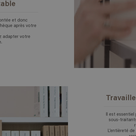
able
ontée et donc
othèque après votre
z adapter votre
e.
Travaill
Il est essentie
sous-traitant
L’entièreté de