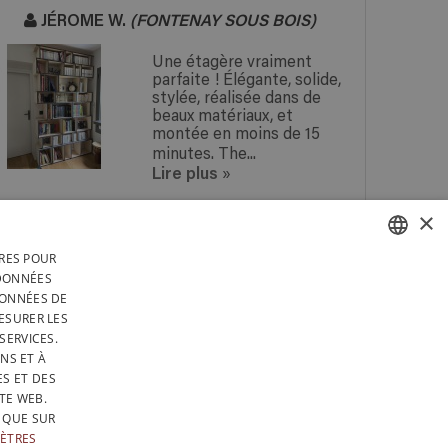
JÉROME W.
(FONTENAY SOUS BOIS)
Une étagère vraiment
parfaite ! Élégante, solide,
stylée, réalisée dans de
beaux matériaux, et
montée en moins de 15
minutes. The...
Lire plus
»
×
IRES POUR
 EN
PAYEZ DE MANIÈRE
FRENCH
 DONNÉES
 EN
SÉCURISÉE AVEC PAYPAL
DONNÉES DE
RS
DUTCH
ESURER LES
TÉGRALEMENT EN BELGIQUE
SERVICES.
ENGLISH
NS ET À
ECTION DES DONNÉES
S ET DES
DE VENTE
SITEMAP
TE WEB.
 QUE SUR
ÈTRES