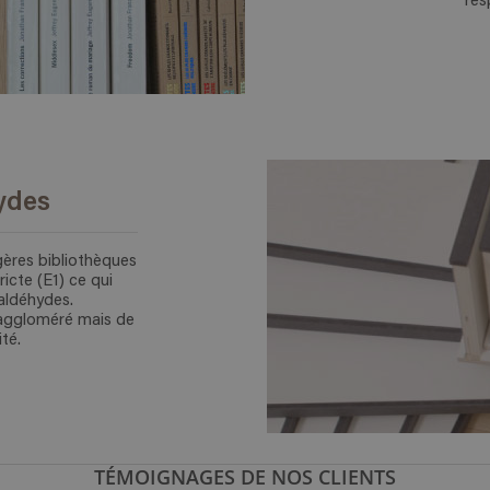
res
ydes
gères bibliothèques
icte (E1) ce qui
maldéhydes.
aggloméré mais de
té.
TÉMOIGNAGES DE NOS CLIENTS