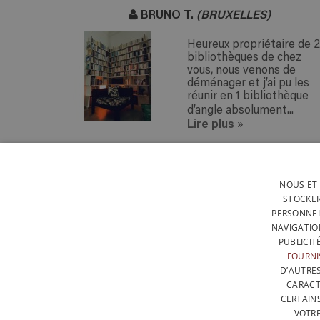
BRUNO T.
(BRUXELLES)
Heureux propriétaire de 2
bibliothèques de chez
vous, nous venons de
déménager et j’ai pu les
réunir en 1 bibliothèque
d’angle absolument...
Lire plus
»
NOUS ET 
BOIS ISSU DE FORÊTS
STOCKER
EUROPÉENNES GÉRÉES DE
PERSONNEL
MANIÈRE DURABLE
NAVIGATIO
PUBLICIT
FOURNI
I
D’AUTRE
CARACT
CERTAIN
VOTRE