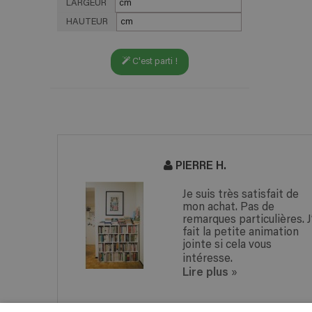
LARGEUR
HAUTEUR
C'est parti !
PIERRE H.
Je suis très satisfait de
mon achat. Pas de
remarques particulières. J’
fait la petite animation
jointe si cela vous
intéresse.
Lire plus
»