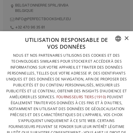
BELGATONNERRE SPRL/BVBA
BELGIQUE
INFO@PERFECTBOOKSHELF.EU
+32 470 96 35 81
×
UTILISATION RESPONSABLE DE
VOS DONNÉES
DESIGNÉ ET FABRIQUÉ INTÉGRALEMENT EN BELGIQUE
FRENCH
NOUS ET NOS PARTENAIRES UTILISONS DES COOKIES ET DES
CONTACTEZ-NOUS
TECHNOLOGIES SIMILAIRES POUR STOCKER ET ACCÉDER À DES
DUTCH
INFORMATIONS SUR VOTRE APPAREIL ET TRAITER DES DONNÉES
PROTECTION DES DONNÉES
PERSONNELLES, TELLES QUE VOTRE ADRESSE IP, DES IDENTIFIANTS
ENGLISH
UNIQUES ET DES DONNÉES DE NAVIGATION, AFIN DE PROPOSER DES
CONDITIONS GÉNÉRALES DE VENTE
PUBLICITÉS ET DU CONTENU PERSONNALISÉS, MESURER LES
SITEMAP
PUBLICITÉS ET LE CONTENU, OBTENIR DES INSIGHTS D’AUDIENCE ET
AMÉLIORER LES SERVICES.
FOURNISSEURS TIERS (1910)
PEUVENT
ÉGALEMENT TRAITER VOS DONNÉES À CES FINS ET À D’AUTRES,
NOTAMMENT EN UTILISANT DES DONNÉES DE GÉOLOCALISATION
PRÉCISES ET DES CARACTÉRISTIQUES DE L’APPAREIL. VOS CHOIX
S’APPLIQUENT UNIQUEMENT À CE SITE WEB. CERTAINS
FOURNISSEURS PEUVENT SE FONDER SUR LEUR INTÉRÊT LÉGITIME
PLUTÔT QUE SUR VOTRE CONSENTEMENT ; VOUS AVEZ LE DROIT DE