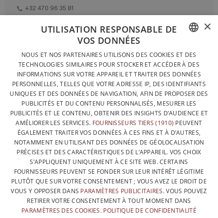
+32 470 96 35 81
×
UTILISATION RESPONSABLE DE
VOS DONNÉES
DESIGNÉ ET FABRIQUÉ INTÉGRALEMENT EN BELGIQUE
FRENCH
NOUS ET NOS PARTENAIRES UTILISONS DES COOKIES ET DES
CONTACTEZ-NOUS
TECHNOLOGIES SIMILAIRES POUR STOCKER ET ACCÉDER À DES
DUTCH
INFORMATIONS SUR VOTRE APPAREIL ET TRAITER DES DONNÉES
PROTECTION DES DONNÉES
PERSONNELLES, TELLES QUE VOTRE ADRESSE IP, DES IDENTIFIANTS
ENGLISH
UNIQUES ET DES DONNÉES DE NAVIGATION, AFIN DE PROPOSER DES
CONDITIONS GÉNÉRALES DE VENTE
PUBLICITÉS ET DU CONTENU PERSONNALISÉS, MESURER LES
SITEMAP
PUBLICITÉS ET LE CONTENU, OBTENIR DES INSIGHTS D’AUDIENCE ET
AMÉLIORER LES SERVICES.
FOURNISSEURS TIERS (1910)
PEUVENT
ÉGALEMENT TRAITER VOS DONNÉES À CES FINS ET À D’AUTRES,
NOTAMMENT EN UTILISANT DES DONNÉES DE GÉOLOCALISATION
PRÉCISES ET DES CARACTÉRISTIQUES DE L’APPAREIL. VOS CHOIX
S’APPLIQUENT UNIQUEMENT À CE SITE WEB. CERTAINS
FOURNISSEURS PEUVENT SE FONDER SUR LEUR INTÉRÊT LÉGITIME
PLUTÔT QUE SUR VOTRE CONSENTEMENT ; VOUS AVEZ LE DROIT DE
VOUS Y OPPOSER DANS
PARAMÈTRES PUBLICITAIRES
. VOUS POUVEZ
RETIRER VOTRE CONSENTEMENT À TOUT MOMENT DANS
PARAMÈTRES DES COOKIES
.
POLITIQUE DE CONFIDENTIALITÉ
AVEC LE SOUTIEN DE