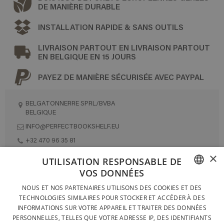
DE MANIÈRE DURABLE
INSTALLATION RAPIDE & SANS OUTILS
LIVRAISON PARTOUT EN LIVRAISON PARTOUT
EN BELGIQUE EN 15 JOURS
PAYEZ DE MANIÈRE SÉCURISÉE AVEC PAYPAL
BELGATONNERRE SPRL/BVBA
BELGIQUE
INFO@PERFECTBOOKSHELF.EU
+32 470 96 35 81
×
UTILISATION RESPONSABLE DE
VOS DONNÉES
DESIGNÉ ET FABRIQUÉ INTÉGRALEMENT EN BELGIQUE
FRENCH
NOUS ET NOS PARTENAIRES UTILISONS DES COOKIES ET DES
CONTACTEZ-NOUS
TECHNOLOGIES SIMILAIRES POUR STOCKER ET ACCÉDER À DES
DUTCH
INFORMATIONS SUR VOTRE APPAREIL ET TRAITER DES DONNÉES
PROTECTION DES DONNÉES
PERSONNELLES, TELLES QUE VOTRE ADRESSE IP, DES IDENTIFIANTS
ENGLISH