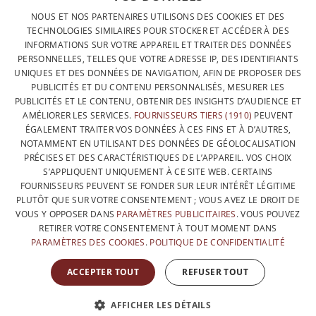
DESIGNÉ ET FABRIQUÉ INTÉGRALEMENT EN BELGIQUE
FRENCH
NOUS ET NOS PARTENAIRES UTILISONS DES COOKIES ET DES
CONTACTEZ-NOUS
TECHNOLOGIES SIMILAIRES POUR STOCKER ET ACCÉDER À DES
DUTCH
INFORMATIONS SUR VOTRE APPAREIL ET TRAITER DES DONNÉES
PROTECTION DES DONNÉES
PERSONNELLES, TELLES QUE VOTRE ADRESSE IP, DES IDENTIFIANTS
ENGLISH
UNIQUES ET DES DONNÉES DE NAVIGATION, AFIN DE PROPOSER DES
CONDITIONS GÉNÉRALES DE VENTE
PUBLICITÉS ET DU CONTENU PERSONNALISÉS, MESURER LES
SITEMAP
PUBLICITÉS ET LE CONTENU, OBTENIR DES INSIGHTS D’AUDIENCE ET
AMÉLIORER LES SERVICES.
FOURNISSEURS TIERS (1910)
PEUVENT
ÉGALEMENT TRAITER VOS DONNÉES À CES FINS ET À D’AUTRES,
NOTAMMENT EN UTILISANT DES DONNÉES DE GÉOLOCALISATION
PRÉCISES ET DES CARACTÉRISTIQUES DE L’APPAREIL. VOS CHOIX
S’APPLIQUENT UNIQUEMENT À CE SITE WEB. CERTAINS
FOURNISSEURS PEUVENT SE FONDER SUR LEUR INTÉRÊT LÉGITIME
PLUTÔT QUE SUR VOTRE CONSENTEMENT ; VOUS AVEZ LE DROIT DE
VOUS Y OPPOSER DANS
PARAMÈTRES PUBLICITAIRES
. VOUS POUVEZ
RETIRER VOTRE CONSENTEMENT À TOUT MOMENT DANS
PARAMÈTRES DES COOKIES
.
POLITIQUE DE CONFIDENTIALITÉ
AVEC LE SOUTIEN DE
ACCEPTER TOUT
REFUSER TOUT
AFFICHER LES DÉTAILS