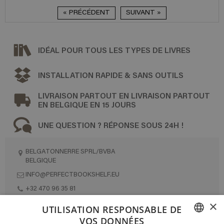
« PRÉCÉDENT
SUIVANT »
IDÉAL POUR TOUS LES TYPES DE LIVRES
INSTALLATION RAPIDE & SANS OUTILS
LIVRAISON PARTOUT EN LIVRAISON PARTOUT
EN BELGIQUE EN 15 JOURS
UNE QUESTION ? RÉPONSE SOUS 24H !
BELGATONNERRE SPRL/BVBA
BELGIQUE
INFO@PERFECTBOOKSHELF.EU
+32 470 96 35 81
×
UTILISATION RESPONSABLE DE
VOS DONNÉES