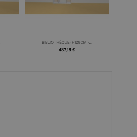
.
BIBLIOTHÈQUE (H129CM -...
BI
487,18 €