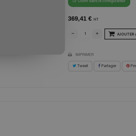
Ouvrir dans le configurateur
369,41 €
HT
AJOUTER 
IMPRIMER
Tweet
Partager
Pin