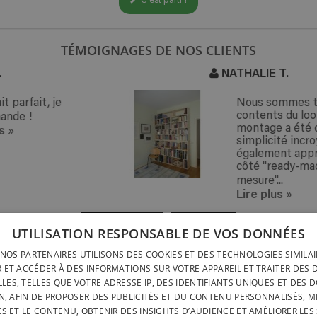
C'est parti !
TÉMOIGNAGES DE NOS CLIENTS
NATHALIE T.
Nous sommes très
contents du look et le
montage a été d'une
simplicité incroyable. J'ai
également apprécié le
côté "ready-made sur
mesure"...
Lire plus
»
« PRÉCÉDENT
SUIVANT »
UTILISATION RESPONSABLE DE VOS DONNÉES
NOS PARTENAIRES UTILISONS DES COOKIES ET DES TECHNOLOGIES SIMILA
LIVRAISON PARTOUT
INSTALLATION RAPIDE &
 ET ACCÉDER À DES INFORMATIONS SUR VOTRE APPAREIL ET TRAITER DES
LIVRAISON PARTOUT
SANS OUTILS
LES, TELLES QUE VOTRE ADRESSE IP, DES IDENTIFIANTS UNIQUES ET DES 
BELGIQUE EN 15 JOU
N, AFIN DE PROPOSER DES PUBLICITÉS ET DU CONTENU PERSONNALISÉS, M
DESIGNÉ ET FABRIQUÉ IN
BELGATONNERRE SPRL/BVBA
ÉS ET LE CONTENU, OBTENIR DES INSIGHTS D’AUDIENCE ET AMÉLIORER LES 
BELGIQUE