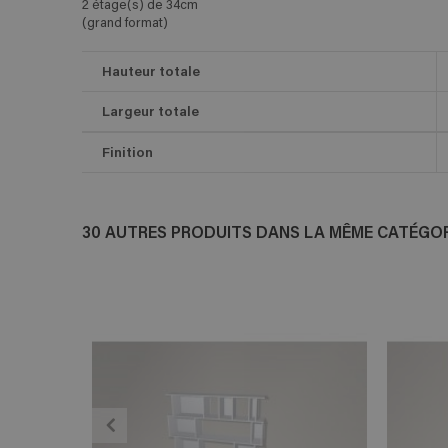
2 étage(s) de 34cm
(grand format)
Hauteur totale
Largeur totale
Finition
30 AUTRES PRODUITS DANS LA MÊME CATÉGORI
ADD TO CART
En savoir plus
E