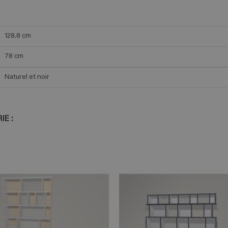
128.8
cm
78
cm
Naturel et noir
E :
ADD TO CART
ADD TO 
n savoir plus
En savoir plus