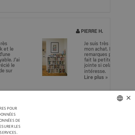
PIERRE H.
Je suis très satisfait de
mon achat. Pas de
remarques particulières. J’ai
fait la petite animation
jointe si cela vous
intéresse.
Lire plus
»
×
IRES POUR
 EN
PAYEZ DE MANIÈRE
FRENCH
 DONNÉES
 EN
SÉCURISÉE AVEC PAYPAL
DONNÉES DE
RS
DUTCH
ESURER LES
TÉGRALEMENT EN BELGIQUE
SERVICES.
ENGLISH