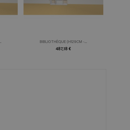
.
BIBLIOTHÈQUE (H129CM -...
BI
487,18 €