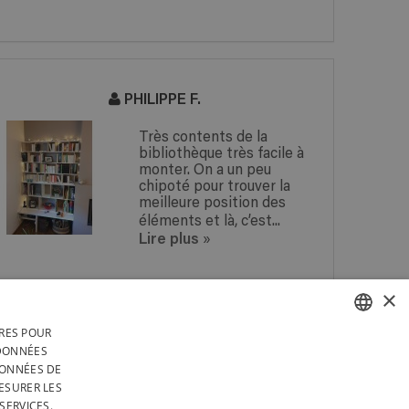
PHILIPPE F.
Très contents de la
bibliothèque très facile à
monter. On a un peu
chipoté pour trouver la
meilleure position des
éléments et là, c’est...
Lire plus
»
×
IRES POUR
 EN
UNE QUESTION ? RÉPONSE
FRENCH
 DONNÉES
 EN
SOUS 24H !
DONNÉES DE
RS
DUTCH
ESURER LES
TÉGRALEMENT EN BELGIQUE
SERVICES.