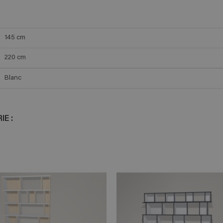
145
cm
220
cm
Blanc
E :
ADD TO CART
ADD TO 
n savoir plus
En savoir plus