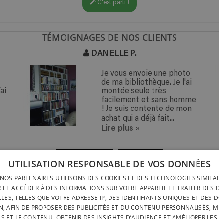
C'est parti !
TÉMOIGNAGES DE NOS CLIENTS
DANIELLE P.
Je vous envoie une photo
de ma bibliothèque. Je l'ai
ai
montée seule très
facilement et sans homme
! Je suis contente de mon
achat qui a déjà fait...
Lire plus
»
« PRÉCÉDENT
SUIVANT »
UTILISATION RESPONSABLE DE VOS DONNÉES
NOS PARTENAIRES UTILISONS DES COOKIES ET DES TECHNOLOGIES SIMILA
LIVRAISON PARTOUT
INSTALLATION RAPIDE &
 ET ACCÉDER À DES INFORMATIONS SUR VOTRE APPAREIL ET TRAITER DES
LIVRAISON PARTOUT
SANS OUTILS
LES, TELLES QUE VOTRE ADRESSE IP, DES IDENTIFIANTS UNIQUES ET DES 
BELGIQUE EN 15 JOU
N, AFIN DE PROPOSER DES PUBLICITÉS ET DU CONTENU PERSONNALISÉS, M
DESIGNÉ ET FABRIQUÉ IN
BELGATONNERRE SPRL/BVBA
ÉS ET LE CONTENU, OBTENIR DES INSIGHTS D’AUDIENCE ET AMÉLIORER LES 