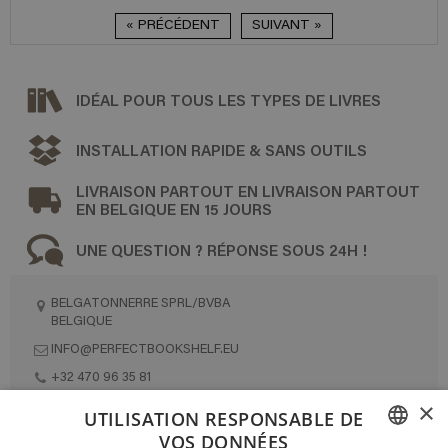
« PRÉCÉDENT
SUIVANT »
IDÉAL POUR TOUS LES TYPES DE LIVRES
INSTALLATION RAPIDE & SANS OUTILS
LIVRAISON PARTOUT EN LIVRAISON PARTOUT
EN BELGIQUE EN 15 JOURS
UNE QUESTION ? RÉPONSE SOUS 24H !
BELGATONNERRE SPRL/BVBA
BELGIQUE
INFO@PERFECTBOOKSHELF.EU
+32 470 96 35 81
×
UTILISATION RESPONSABLE DE
VOS DONNÉES