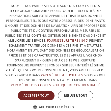
DESIGNÉ ET FABRIQUÉ INTÉGRALEMENT EN BELGIQUE
FRENCH
NOUS ET NOS PARTENAIRES UTILISONS DES COOKIES ET DES
CONTACTEZ-NOUS
TECHNOLOGIES SIMILAIRES POUR STOCKER ET ACCÉDER À DES
DUTCH
INFORMATIONS SUR VOTRE APPAREIL ET TRAITER DES DONNÉES
PROTECTION DES DONNÉES
PERSONNELLES, TELLES QUE VOTRE ADRESSE IP, DES IDENTIFIANTS
ENGLISH
UNIQUES ET DES DONNÉES DE NAVIGATION, AFIN DE PROPOSER DES
CONDITIONS GÉNÉRALES DE VENTE
PUBLICITÉS ET DU CONTENU PERSONNALISÉS, MESURER LES
SITEMAP
PUBLICITÉS ET LE CONTENU, OBTENIR DES INSIGHTS D’AUDIENCE ET
AMÉLIORER LES SERVICES.
FOURNISSEURS TIERS (1910)
PEUVENT
ÉGALEMENT TRAITER VOS DONNÉES À CES FINS ET À D’AUTRES,
NOTAMMENT EN UTILISANT DES DONNÉES DE GÉOLOCALISATION
PRÉCISES ET DES CARACTÉRISTIQUES DE L’APPAREIL. VOS CHOIX
S’APPLIQUENT UNIQUEMENT À CE SITE WEB. CERTAINS
FOURNISSEURS PEUVENT SE FONDER SUR LEUR INTÉRÊT LÉGITIME
PLUTÔT QUE SUR VOTRE CONSENTEMENT ; VOUS AVEZ LE DROIT DE
VOUS Y OPPOSER DANS
PARAMÈTRES PUBLICITAIRES
. VOUS POUVEZ
RETIRER VOTRE CONSENTEMENT À TOUT MOMENT DANS
PARAMÈTRES DES COOKIES
.
POLITIQUE DE CONFIDENTIALITÉ
AVEC LE SOUTIEN DE
ACCEPTER TOUT
REFUSER TOUT
AFFICHER LES DÉTAILS