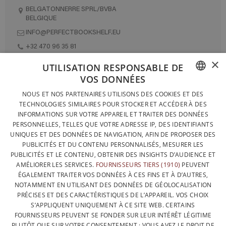
BELGATONNERRE SPRL/BVBA
BELGIQUE
INFO@PERFECTBOOKSHELF.EU
+32 470 96 35 81
×
UTILISATION RESPONSABLE DE
VOS DONNÉES
DESIGNÉ ET FABRIQUÉ INTÉGRALEMENT EN BELGIQUE
FRENCH
NOUS ET NOS PARTENAIRES UTILISONS DES COOKIES ET DES
CONTACTEZ-NOUS
TECHNOLOGIES SIMILAIRES POUR STOCKER ET ACCÉDER À DES
DUTCH
INFORMATIONS SUR VOTRE APPAREIL ET TRAITER DES DONNÉES
PROTECTION DES DONNÉES
PERSONNELLES, TELLES QUE VOTRE ADRESSE IP, DES IDENTIFIANTS
ENGLISH
UNIQUES ET DES DONNÉES DE NAVIGATION, AFIN DE PROPOSER DES
CONDITIONS GÉNÉRALES DE VENTE
PUBLICITÉS ET DU CONTENU PERSONNALISÉS, MESURER LES
SITEMAP
PUBLICITÉS ET LE CONTENU, OBTENIR DES INSIGHTS D’AUDIENCE ET
AMÉLIORER LES SERVICES.
FOURNISSEURS TIERS (1910)
PEUVENT
ÉGALEMENT TRAITER VOS DONNÉES À CES FINS ET À D’AUTRES,
NOTAMMENT EN UTILISANT DES DONNÉES DE GÉOLOCALISATION
PRÉCISES ET DES CARACTÉRISTIQUES DE L’APPAREIL. VOS CHOIX
S’APPLIQUENT UNIQUEMENT À CE SITE WEB. CERTAINS
FOURNISSEURS PEUVENT SE FONDER SUR LEUR INTÉRÊT LÉGITIME
PLUTÔT QUE SUR VOTRE CONSENTEMENT ; VOUS AVEZ LE DROIT DE