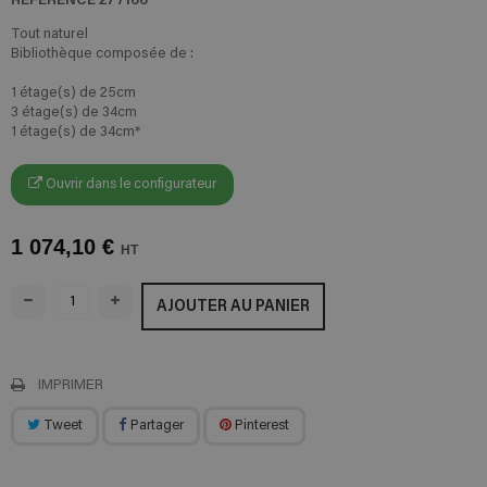
Tout naturel
Bibliothèque composée de :
1 étage(s) de 25cm
3 étage(s) de 34cm
1 étage(s) de 34cm*
Ouvrir dans le configurateur
1 074,10 €
HT
AJOUTER AU PANIER
IMPRIMER
Tweet
Partager
Pinterest