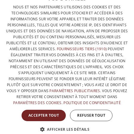
DESIGNÉ ET FABRIQUÉ INTÉGRALEMENT EN BELGIQUE
FRENCH
NOUS ET NOS PARTENAIRES UTILISONS DES COOKIES ET DES
CONTACTEZ-NOUS
TECHNOLOGIES SIMILAIRES POUR STOCKER ET ACCÉDER À DES
DUTCH
INFORMATIONS SUR VOTRE APPAREIL ET TRAITER DES DONNÉES
PROTECTION DES DONNÉES
PERSONNELLES, TELLES QUE VOTRE ADRESSE IP, DES IDENTIFIANTS
ENGLISH
UNIQUES ET DES DONNÉES DE NAVIGATION, AFIN DE PROPOSER DES
CONDITIONS GÉNÉRALES DE VENTE
PUBLICITÉS ET DU CONTENU PERSONNALISÉS, MESURER LES
SITEMAP
PUBLICITÉS ET LE CONTENU, OBTENIR DES INSIGHTS D’AUDIENCE ET
AMÉLIORER LES SERVICES.
FOURNISSEURS TIERS (1910)
PEUVENT
ÉGALEMENT TRAITER VOS DONNÉES À CES FINS ET À D’AUTRES,
NOTAMMENT EN UTILISANT DES DONNÉES DE GÉOLOCALISATION
PRÉCISES ET DES CARACTÉRISTIQUES DE L’APPAREIL. VOS CHOIX
S’APPLIQUENT UNIQUEMENT À CE SITE WEB. CERTAINS
FOURNISSEURS PEUVENT SE FONDER SUR LEUR INTÉRÊT LÉGITIME
PLUTÔT QUE SUR VOTRE CONSENTEMENT ; VOUS AVEZ LE DROIT DE
VOUS Y OPPOSER DANS
PARAMÈTRES PUBLICITAIRES
. VOUS POUVEZ
RETIRER VOTRE CONSENTEMENT À TOUT MOMENT DANS
PARAMÈTRES DES COOKIES
.
POLITIQUE DE CONFIDENTIALITÉ
AVEC LE SOUTIEN DE
ACCEPTER TOUT
REFUSER TOUT
AFFICHER LES DÉTAILS