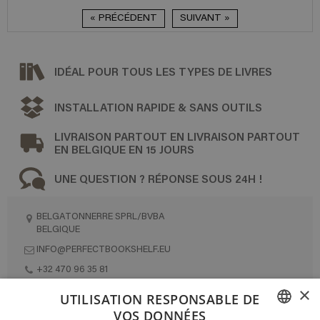
« PRÉCÉDENT
SUIVANT »
IDÉAL POUR TOUS LES TYPES DE LIVRES
INSTALLATION RAPIDE & SANS OUTILS
LIVRAISON PARTOUT EN LIVRAISON PARTOUT
EN BELGIQUE EN 15 JOURS
UNE QUESTION ? RÉPONSE SOUS 24H !
BELGATONNERRE SPRL/BVBA
BELGIQUE
INFO@PERFECTBOOKSHELF.EU
+32 470 96 35 81
×
UTILISATION RESPONSABLE DE
VOS DONNÉES