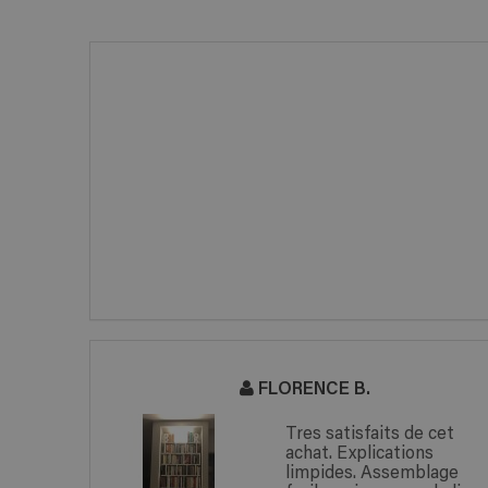
FLORENCE B.
onté ma
Tres satisfaits de cet
E et j'en
achat. Explications
ent ravie.
limpides. Assemblage