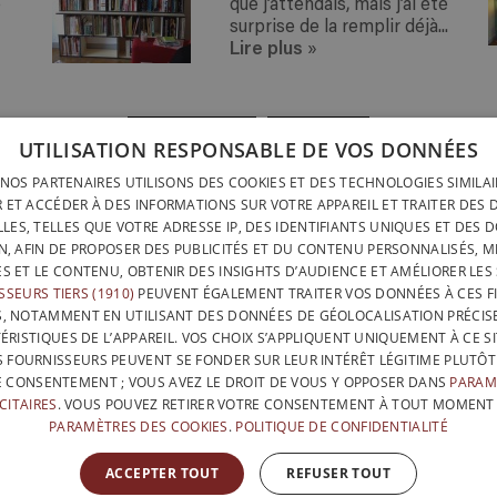
e
que j’attendais, mais j’ai été
surprise de la remplir déjà...
Lire plus
»
« PRÉCÉDENT
SUIVANT »
UTILISATION RESPONSABLE DE VOS DONNÉES
NOS PARTENAIRES UTILISONS DES COOKIES ET DES TECHNOLOGIES SIMILA
LIVRAISON PARTOUT
INSTALLATION RAPIDE &
 ET ACCÉDER À DES INFORMATIONS SUR VOTRE APPAREIL ET TRAITER DES
LIVRAISON PARTOUT
SANS OUTILS
LES, TELLES QUE VOTRE ADRESSE IP, DES IDENTIFIANTS UNIQUES ET DES 
BELGIQUE EN 15 JOU
N, AFIN DE PROPOSER DES PUBLICITÉS ET DU CONTENU PERSONNALISÉS, M
DESIGNÉ ET FABRIQUÉ IN
BELGATONNERRE SPRL/BVBA
ÉS ET LE CONTENU, OBTENIR DES INSIGHTS D’AUDIENCE ET AMÉLIORER LES 
BELGIQUE
SSEURS TIERS (1910)
PEUVENT ÉGALEMENT TRAITER VOS DONNÉES À CES FI
CONTACTEZ-NOUS
PROT
NFO@PERFECTBOOKSHELF.EU
S, NOTAMMENT EN UTILISANT DES DONNÉES DE GÉOLOCALISATION PRÉCISE
CONDITIONS GÉNÉRALES 
ÉRISTIQUES DE L’APPAREIL. VOS CHOIX S’APPLIQUENT UNIQUEMENT À CE SI
+32 470 96 35 81
S FOURNISSEURS PEUVENT SE FONDER SUR LEUR INTÉRÊT LÉGITIME PLUTÔT
 CONSENTEMENT ; VOUS AVEZ LE DROIT DE VOUS Y OPPOSER DANS
PARAM
CITAIRES
. VOUS POUVEZ RETIRER VOTRE CONSENTEMENT À TOUT MOMENT
PARAMÈTRES DES COOKIES
.
POLITIQUE DE CONFIDENTIALITÉ
AVEC LE SOUTIEN DE
ACCEPTER TOUT
REFUSER TOUT