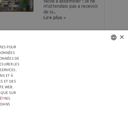
facile à assembler ! Je ne
m'attendais pas a recevoir
de si...
Lire plus
»
×
IRES POUR
 EN
UNE QUESTION ? RÉPONSE
FRENCH
 DONNÉES
 EN
SOUS 24H !
DONNÉES DE
RS
DUTCH
ESURER LES
TÉGRALEMENT EN BELGIQUE
SERVICES.
ENGLISH
NS ET À
ECTION DES DONNÉES
S ET DES
DE VENTE
SITEMAP
TE WEB.
 QUE SUR
ÈTRES
 DANS