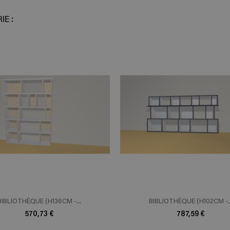
E :
ADD TO CART
ADD TO 
n savoir plus
En savoir plus
BIBLIOTHÈQUE (H136CM -...
BIBLIOTHÈQUE (H102CM -..
570,73 €
787,59 €