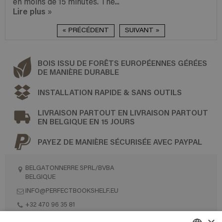
en moins de 15 minutes. The...
Lire plus
»
« PRÉCÉDENT
SUIVANT »
BOIS ISSU DE FORÊTS EUROPÉENNES GÉRÉES
DE MANIÈRE DURABLE
INSTALLATION RAPIDE & SANS OUTILS
LIVRAISON PARTOUT EN LIVRAISON PARTOUT
EN BELGIQUE EN 15 JOURS
PAYEZ DE MANIÈRE SÉCURISÉE AVEC PAYPAL
BELGATONNERRE SPRL/BVBA
BELGIQUE
INFO@PERFECTBOOKSHELF.EU
+32 470 96 35 81