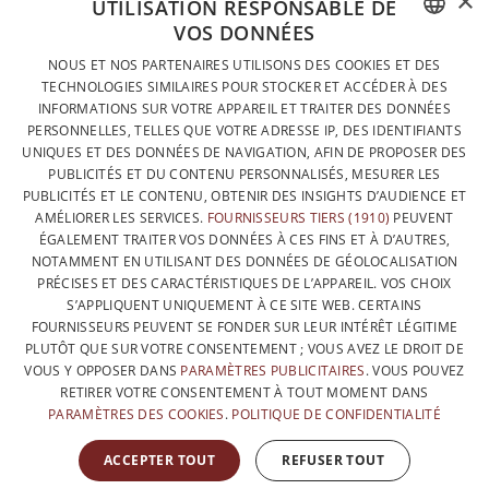
×
UTILISATION RESPONSABLE DE
VOS DONNÉES
DESIGNÉ ET FABRIQUÉ INTÉGRALEMENT EN BELGIQUE
FRENCH
NOUS ET NOS PARTENAIRES UTILISONS DES COOKIES ET DES
CONTACTEZ-NOUS
TECHNOLOGIES SIMILAIRES POUR STOCKER ET ACCÉDER À DES
DUTCH
INFORMATIONS SUR VOTRE APPAREIL ET TRAITER DES DONNÉES
PROTECTION DES DONNÉES
PERSONNELLES, TELLES QUE VOTRE ADRESSE IP, DES IDENTIFIANTS
ENGLISH
UNIQUES ET DES DONNÉES DE NAVIGATION, AFIN DE PROPOSER DES
CONDITIONS GÉNÉRALES DE VENTE
PUBLICITÉS ET DU CONTENU PERSONNALISÉS, MESURER LES
SITEMAP
PUBLICITÉS ET LE CONTENU, OBTENIR DES INSIGHTS D’AUDIENCE ET
AMÉLIORER LES SERVICES.
FOURNISSEURS TIERS (1910)
PEUVENT
ÉGALEMENT TRAITER VOS DONNÉES À CES FINS ET À D’AUTRES,
NOTAMMENT EN UTILISANT DES DONNÉES DE GÉOLOCALISATION
PRÉCISES ET DES CARACTÉRISTIQUES DE L’APPAREIL. VOS CHOIX
S’APPLIQUENT UNIQUEMENT À CE SITE WEB. CERTAINS
FOURNISSEURS PEUVENT SE FONDER SUR LEUR INTÉRÊT LÉGITIME
PLUTÔT QUE SUR VOTRE CONSENTEMENT ; VOUS AVEZ LE DROIT DE
VOUS Y OPPOSER DANS
PARAMÈTRES PUBLICITAIRES
. VOUS POUVEZ
RETIRER VOTRE CONSENTEMENT À TOUT MOMENT DANS
PARAMÈTRES DES COOKIES
.
POLITIQUE DE CONFIDENTIALITÉ
AVEC LE SOUTIEN DE
ACCEPTER TOUT
REFUSER TOUT