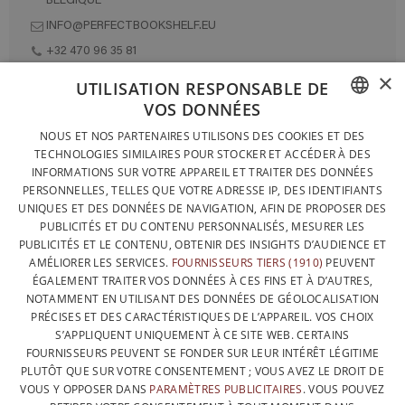
BELGIQUE
INFO@PERFECTBOOKSHELF.EU
+32 470 96 35 81
×
UTILISATION RESPONSABLE DE
VOS DONNÉES
DESIGNÉ ET FABRIQUÉ INTÉGRALEMENT EN BELGIQUE
FRENCH
NOUS ET NOS PARTENAIRES UTILISONS DES COOKIES ET DES
CONTACTEZ-NOUS
TECHNOLOGIES SIMILAIRES POUR STOCKER ET ACCÉDER À DES
DUTCH
INFORMATIONS SUR VOTRE APPAREIL ET TRAITER DES DONNÉES
PROTECTION DES DONNÉES
PERSONNELLES, TELLES QUE VOTRE ADRESSE IP, DES IDENTIFIANTS
ENGLISH
UNIQUES ET DES DONNÉES DE NAVIGATION, AFIN DE PROPOSER DES
CONDITIONS GÉNÉRALES DE VENTE
PUBLICITÉS ET DU CONTENU PERSONNALISÉS, MESURER LES
SITEMAP
PUBLICITÉS ET LE CONTENU, OBTENIR DES INSIGHTS D’AUDIENCE ET
AMÉLIORER LES SERVICES.
FOURNISSEURS TIERS (1910)
PEUVENT
ÉGALEMENT TRAITER VOS DONNÉES À CES FINS ET À D’AUTRES,
NOTAMMENT EN UTILISANT DES DONNÉES DE GÉOLOCALISATION
PRÉCISES ET DES CARACTÉRISTIQUES DE L’APPAREIL. VOS CHOIX
S’APPLIQUENT UNIQUEMENT À CE SITE WEB. CERTAINS
FOURNISSEURS PEUVENT SE FONDER SUR LEUR INTÉRÊT LÉGITIME
PLUTÔT QUE SUR VOTRE CONSENTEMENT ; VOUS AVEZ LE DROIT DE
VOUS Y OPPOSER DANS
PARAMÈTRES PUBLICITAIRES
. VOUS POUVEZ