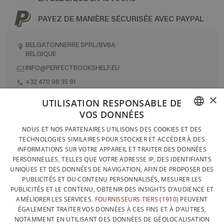
PAYEZ DE MANIÈRE SÉCURISÉE AVEC PAYPAL
BELGATONNERRE SPRL/BVBA
BELGIQUE
INFO@PERFECTBOOKSHELF.EU
+32 470 96 35 81
×
UTILISATION RESPONSABLE DE
VOS DONNÉES
DESIGNÉ ET FABRIQUÉ INTÉGRALEMENT EN BELGIQUE
FRENCH
NOUS ET NOS PARTENAIRES UTILISONS DES COOKIES ET DES
CONTACTEZ-NOUS
TECHNOLOGIES SIMILAIRES POUR STOCKER ET ACCÉDER À DES
DUTCH
INFORMATIONS SUR VOTRE APPAREIL ET TRAITER DES DONNÉES
PROTECTION DES DONNÉES
PERSONNELLES, TELLES QUE VOTRE ADRESSE IP, DES IDENTIFIANTS
ENGLISH
UNIQUES ET DES DONNÉES DE NAVIGATION, AFIN DE PROPOSER DES
CONDITIONS GÉNÉRALES DE VENTE
PUBLICITÉS ET DU CONTENU PERSONNALISÉS, MESURER LES
SITEMAP
PUBLICITÉS ET LE CONTENU, OBTENIR DES INSIGHTS D’AUDIENCE ET
AMÉLIORER LES SERVICES.
FOURNISSEURS TIERS (1910)
PEUVENT
ÉGALEMENT TRAITER VOS DONNÉES À CES FINS ET À D’AUTRES,
NOTAMMENT EN UTILISANT DES DONNÉES DE GÉOLOCALISATION