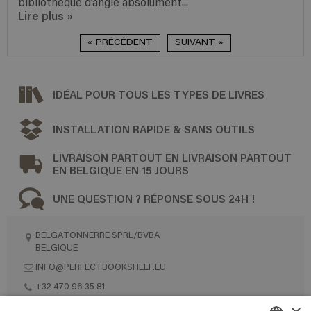
bibliothèque d’angle absolument...
Lire plus
»
« PRÉCÉDENT
SUIVANT »
IDÉAL POUR TOUS LES TYPES DE LIVRES
INSTALLATION RAPIDE & SANS OUTILS
LIVRAISON PARTOUT EN LIVRAISON PARTOUT
EN BELGIQUE EN 15 JOURS
UNE QUESTION ? RÉPONSE SOUS 24H !
BELGATONNERRE SPRL/BVBA
BELGIQUE
INFO@PERFECTBOOKSHELF.EU
+32 470 96 35 81