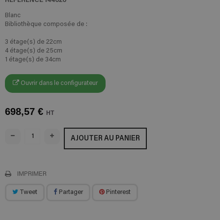
Blanc
Bibliothèque composée de :
3 étage(s) de 22cm
4 étage(s) de 25cm
1 étage(s) de 34cm
Ouvrir dans le configurateur
698,57 €
HT
AJOUTER AU PANIER
IMPRIMER
Tweet
Partager
Pinterest