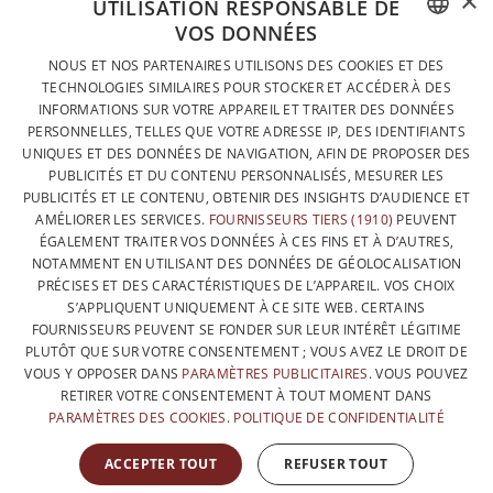
×
UTILISATION RESPONSABLE DE
VOS DONNÉES
DESIGNÉ ET FABRIQUÉ INTÉGRALEMENT EN BELGIQUE
FRENCH
NOUS ET NOS PARTENAIRES UTILISONS DES COOKIES ET DES
CONTACTEZ-NOUS
TECHNOLOGIES SIMILAIRES POUR STOCKER ET ACCÉDER À DES
DUTCH
INFORMATIONS SUR VOTRE APPAREIL ET TRAITER DES DONNÉES
PROTECTION DES DONNÉES
PERSONNELLES, TELLES QUE VOTRE ADRESSE IP, DES IDENTIFIANTS
ENGLISH
UNIQUES ET DES DONNÉES DE NAVIGATION, AFIN DE PROPOSER DES
CONDITIONS GÉNÉRALES DE VENTE
PUBLICITÉS ET DU CONTENU PERSONNALISÉS, MESURER LES
SITEMAP
PUBLICITÉS ET LE CONTENU, OBTENIR DES INSIGHTS D’AUDIENCE ET
AMÉLIORER LES SERVICES.
FOURNISSEURS TIERS (1910)
PEUVENT
ÉGALEMENT TRAITER VOS DONNÉES À CES FINS ET À D’AUTRES,
NOTAMMENT EN UTILISANT DES DONNÉES DE GÉOLOCALISATION
PRÉCISES ET DES CARACTÉRISTIQUES DE L’APPAREIL. VOS CHOIX
S’APPLIQUENT UNIQUEMENT À CE SITE WEB. CERTAINS
FOURNISSEURS PEUVENT SE FONDER SUR LEUR INTÉRÊT LÉGITIME
PLUTÔT QUE SUR VOTRE CONSENTEMENT ; VOUS AVEZ LE DROIT DE
VOUS Y OPPOSER DANS
PARAMÈTRES PUBLICITAIRES
. VOUS POUVEZ
RETIRER VOTRE CONSENTEMENT À TOUT MOMENT DANS
PARAMÈTRES DES COOKIES
.
POLITIQUE DE CONFIDENTIALITÉ
AVEC LE SOUTIEN DE
ACCEPTER TOUT
REFUSER TOUT