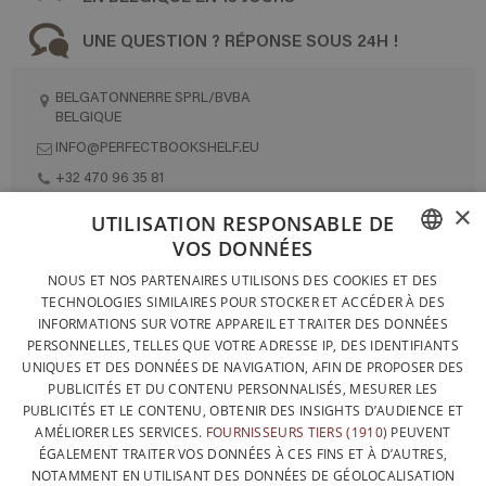
UNE QUESTION ? RÉPONSE SOUS 24H !
BELGATONNERRE SPRL/BVBA
BELGIQUE
INFO@PERFECTBOOKSHELF.EU
+32 470 96 35 81
×
UTILISATION RESPONSABLE DE
VOS DONNÉES
DESIGNÉ ET FABRIQUÉ INTÉGRALEMENT EN BELGIQUE
FRENCH
NOUS ET NOS PARTENAIRES UTILISONS DES COOKIES ET DES
CONTACTEZ-NOUS
TECHNOLOGIES SIMILAIRES POUR STOCKER ET ACCÉDER À DES
DUTCH
INFORMATIONS SUR VOTRE APPAREIL ET TRAITER DES DONNÉES
PROTECTION DES DONNÉES
PERSONNELLES, TELLES QUE VOTRE ADRESSE IP, DES IDENTIFIANTS
ENGLISH
UNIQUES ET DES DONNÉES DE NAVIGATION, AFIN DE PROPOSER DES
CONDITIONS GÉNÉRALES DE VENTE
PUBLICITÉS ET DU CONTENU PERSONNALISÉS, MESURER LES
SITEMAP
PUBLICITÉS ET LE CONTENU, OBTENIR DES INSIGHTS D’AUDIENCE ET
AMÉLIORER LES SERVICES.
FOURNISSEURS TIERS (1910)
PEUVENT
ÉGALEMENT TRAITER VOS DONNÉES À CES FINS ET À D’AUTRES,
NOTAMMENT EN UTILISANT DES DONNÉES DE GÉOLOCALISATION