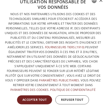
×
UTILISATION RESPONSABLE DE
VOS DONNÉES
DESIGNÉ ET FABRIQUÉ INTÉGRALEMENT EN BELGIQUE
FRENCH
NOUS ET NOS PARTENAIRES UTILISONS DES COOKIES ET DES
CONTACTEZ-NOUS
TECHNOLOGIES SIMILAIRES POUR STOCKER ET ACCÉDER À DES
DUTCH
INFORMATIONS SUR VOTRE APPAREIL ET TRAITER DES DONNÉES
PROTECTION DES DONNÉES
PERSONNELLES, TELLES QUE VOTRE ADRESSE IP, DES IDENTIFIANTS
ENGLISH
UNIQUES ET DES DONNÉES DE NAVIGATION, AFIN DE PROPOSER DES
CONDITIONS GÉNÉRALES DE VENTE
PUBLICITÉS ET DU CONTENU PERSONNALISÉS, MESURER LES
SITEMAP
PUBLICITÉS ET LE CONTENU, OBTENIR DES INSIGHTS D’AUDIENCE ET
AMÉLIORER LES SERVICES.
FOURNISSEURS TIERS (1910)
PEUVENT
ÉGALEMENT TRAITER VOS DONNÉES À CES FINS ET À D’AUTRES,
NOTAMMENT EN UTILISANT DES DONNÉES DE GÉOLOCALISATION
PRÉCISES ET DES CARACTÉRISTIQUES DE L’APPAREIL. VOS CHOIX
S’APPLIQUENT UNIQUEMENT À CE SITE WEB. CERTAINS
FOURNISSEURS PEUVENT SE FONDER SUR LEUR INTÉRÊT LÉGITIME
PLUTÔT QUE SUR VOTRE CONSENTEMENT ; VOUS AVEZ LE DROIT DE
VOUS Y OPPOSER DANS
PARAMÈTRES PUBLICITAIRES
. VOUS POUVEZ
RETIRER VOTRE CONSENTEMENT À TOUT MOMENT DANS
PARAMÈTRES DES COOKIES
.
POLITIQUE DE CONFIDENTIALITÉ
AVEC LE SOUTIEN DE
ACCEPTER TOUT
REFUSER TOUT