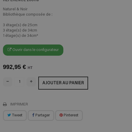
Naturel & Noir
Bibliothèque composée de :
3 étage(s) de 25cm
3 étage(s) de 34cm
1 étage(s) de 34cm*
Ouvrir dans le configurateur
992,95 €
HT
AJOUTER AU PANIER
IMPRIMER
Tweet
Partager
Pinterest