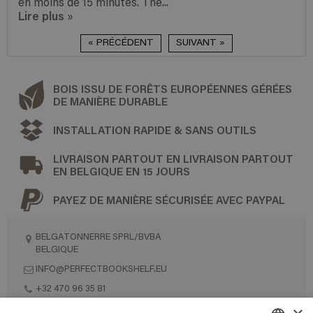
en moins de 15 minutes. The...
Lire plus
»
« PRÉCÉDENT
SUIVANT »
BOIS ISSU DE FORÊTS EUROPÉENNES GÉRÉES
DE MANIÈRE DURABLE
INSTALLATION RAPIDE & SANS OUTILS
LIVRAISON PARTOUT EN LIVRAISON PARTOUT
EN BELGIQUE EN 15 JOURS
PAYEZ DE MANIÈRE SÉCURISÉE AVEC PAYPAL
BELGATONNERRE SPRL/BVBA
BELGIQUE
INFO@PERFECTBOOKSHELF.EU
+32 470 96 35 81