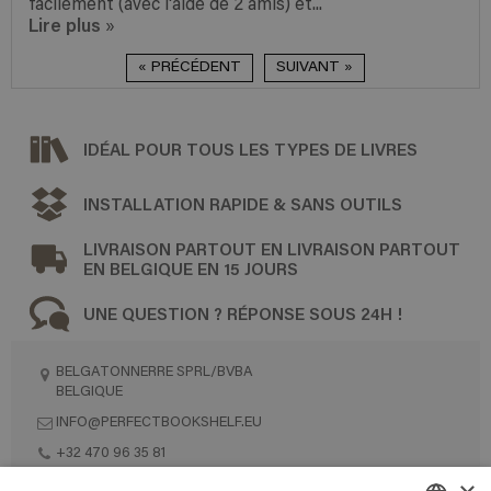
facilement (avec l'aide de 2 amis) et...
Lire plus
»
« PRÉCÉDENT
SUIVANT »
IDÉAL POUR TOUS LES TYPES DE LIVRES
INSTALLATION RAPIDE & SANS OUTILS
LIVRAISON PARTOUT EN LIVRAISON PARTOUT
EN BELGIQUE EN 15 JOURS
UNE QUESTION ? RÉPONSE SOUS 24H !
BELGATONNERRE SPRL/BVBA
BELGIQUE
INFO@PERFECTBOOKSHELF.EU
+32 470 96 35 81