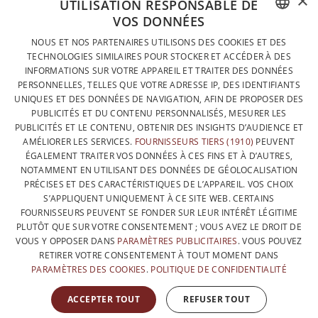
×
UTILISATION RESPONSABLE DE
VOS DONNÉES
DESIGNÉ ET FABRIQUÉ INTÉGRALEMENT EN BELGIQUE
FRENCH
NOUS ET NOS PARTENAIRES UTILISONS DES COOKIES ET DES
CONTACTEZ-NOUS
TECHNOLOGIES SIMILAIRES POUR STOCKER ET ACCÉDER À DES
DUTCH
INFORMATIONS SUR VOTRE APPAREIL ET TRAITER DES DONNÉES
PROTECTION DES DONNÉES
PERSONNELLES, TELLES QUE VOTRE ADRESSE IP, DES IDENTIFIANTS
ENGLISH
UNIQUES ET DES DONNÉES DE NAVIGATION, AFIN DE PROPOSER DES
CONDITIONS GÉNÉRALES DE VENTE
PUBLICITÉS ET DU CONTENU PERSONNALISÉS, MESURER LES
SITEMAP
PUBLICITÉS ET LE CONTENU, OBTENIR DES INSIGHTS D’AUDIENCE ET
AMÉLIORER LES SERVICES.
FOURNISSEURS TIERS (1910)
PEUVENT
ÉGALEMENT TRAITER VOS DONNÉES À CES FINS ET À D’AUTRES,
NOTAMMENT EN UTILISANT DES DONNÉES DE GÉOLOCALISATION
PRÉCISES ET DES CARACTÉRISTIQUES DE L’APPAREIL. VOS CHOIX
S’APPLIQUENT UNIQUEMENT À CE SITE WEB. CERTAINS
FOURNISSEURS PEUVENT SE FONDER SUR LEUR INTÉRÊT LÉGITIME
PLUTÔT QUE SUR VOTRE CONSENTEMENT ; VOUS AVEZ LE DROIT DE
VOUS Y OPPOSER DANS
PARAMÈTRES PUBLICITAIRES
. VOUS POUVEZ
RETIRER VOTRE CONSENTEMENT À TOUT MOMENT DANS
PARAMÈTRES DES COOKIES
.
POLITIQUE DE CONFIDENTIALITÉ
AVEC LE SOUTIEN DE
ACCEPTER TOUT
REFUSER TOUT