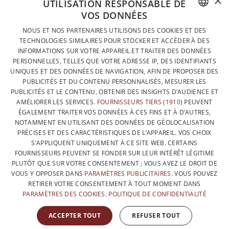
×
UTILISATION RESPONSABLE DE
VOS DONNÉES
DESIGNÉ ET FABRIQUÉ INTÉGRALEMENT EN BELGIQUE
FRENCH
NOUS ET NOS PARTENAIRES UTILISONS DES COOKIES ET DES
CONTACTEZ-NOUS
TECHNOLOGIES SIMILAIRES POUR STOCKER ET ACCÉDER À DES
DUTCH
INFORMATIONS SUR VOTRE APPAREIL ET TRAITER DES DONNÉES
PROTECTION DES DONNÉES
PERSONNELLES, TELLES QUE VOTRE ADRESSE IP, DES IDENTIFIANTS
ENGLISH
UNIQUES ET DES DONNÉES DE NAVIGATION, AFIN DE PROPOSER DES
CONDITIONS GÉNÉRALES DE VENTE
PUBLICITÉS ET DU CONTENU PERSONNALISÉS, MESURER LES
SITEMAP
PUBLICITÉS ET LE CONTENU, OBTENIR DES INSIGHTS D’AUDIENCE ET
AMÉLIORER LES SERVICES.
FOURNISSEURS TIERS (1910)
PEUVENT
ÉGALEMENT TRAITER VOS DONNÉES À CES FINS ET À D’AUTRES,
NOTAMMENT EN UTILISANT DES DONNÉES DE GÉOLOCALISATION
PRÉCISES ET DES CARACTÉRISTIQUES DE L’APPAREIL. VOS CHOIX
S’APPLIQUENT UNIQUEMENT À CE SITE WEB. CERTAINS
FOURNISSEURS PEUVENT SE FONDER SUR LEUR INTÉRÊT LÉGITIME
PLUTÔT QUE SUR VOTRE CONSENTEMENT ; VOUS AVEZ LE DROIT DE
VOUS Y OPPOSER DANS
PARAMÈTRES PUBLICITAIRES
. VOUS POUVEZ
RETIRER VOTRE CONSENTEMENT À TOUT MOMENT DANS
PARAMÈTRES DES COOKIES
.
POLITIQUE DE CONFIDENTIALITÉ
AVEC LE SOUTIEN DE
ACCEPTER TOUT
REFUSER TOUT