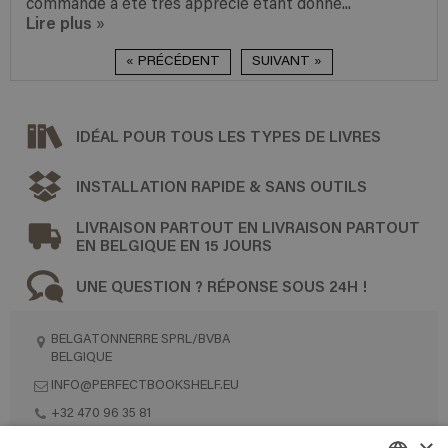
commande a été très apprécié étant donné...
Lire plus
»
« PRÉCÉDENT
SUIVANT »
IDÉAL POUR TOUS LES TYPES DE LIVRES
INSTALLATION RAPIDE & SANS OUTILS
LIVRAISON PARTOUT EN LIVRAISON PARTOUT
EN BELGIQUE EN 15 JOURS
UNE QUESTION ? RÉPONSE SOUS 24H !
BELGATONNERRE SPRL/BVBA
BELGIQUE
INFO@PERFECTBOOKSHELF.EU
+32 470 96 35 81