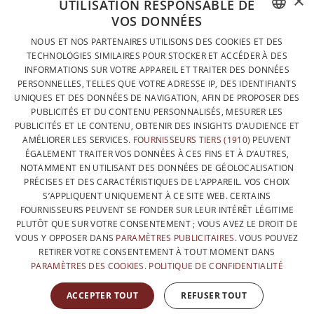
×
UTILISATION RESPONSABLE DE
VOS DONNÉES
DESIGNÉ ET FABRIQUÉ INTÉGRALEMENT EN BELGIQUE
FRENCH
NOUS ET NOS PARTENAIRES UTILISONS DES COOKIES ET DES
CONTACTEZ-NOUS
TECHNOLOGIES SIMILAIRES POUR STOCKER ET ACCÉDER À DES
DUTCH
INFORMATIONS SUR VOTRE APPAREIL ET TRAITER DES DONNÉES
PROTECTION DES DONNÉES
PERSONNELLES, TELLES QUE VOTRE ADRESSE IP, DES IDENTIFIANTS
ENGLISH
UNIQUES ET DES DONNÉES DE NAVIGATION, AFIN DE PROPOSER DES
CONDITIONS GÉNÉRALES DE VENTE
PUBLICITÉS ET DU CONTENU PERSONNALISÉS, MESURER LES
SITEMAP
PUBLICITÉS ET LE CONTENU, OBTENIR DES INSIGHTS D’AUDIENCE ET
AMÉLIORER LES SERVICES.
FOURNISSEURS TIERS (1910)
PEUVENT
ÉGALEMENT TRAITER VOS DONNÉES À CES FINS ET À D’AUTRES,
NOTAMMENT EN UTILISANT DES DONNÉES DE GÉOLOCALISATION
PRÉCISES ET DES CARACTÉRISTIQUES DE L’APPAREIL. VOS CHOIX
S’APPLIQUENT UNIQUEMENT À CE SITE WEB. CERTAINS
FOURNISSEURS PEUVENT SE FONDER SUR LEUR INTÉRÊT LÉGITIME
PLUTÔT QUE SUR VOTRE CONSENTEMENT ; VOUS AVEZ LE DROIT DE
VOUS Y OPPOSER DANS
PARAMÈTRES PUBLICITAIRES
. VOUS POUVEZ
RETIRER VOTRE CONSENTEMENT À TOUT MOMENT DANS
PARAMÈTRES DES COOKIES
.
POLITIQUE DE CONFIDENTIALITÉ
AVEC LE SOUTIEN DE
ACCEPTER TOUT
REFUSER TOUT