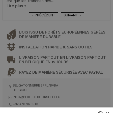
est que les tranches des...
Lire plus
»
« PRÉCÉDENT
SUIVANT »
BOIS ISSU DE FORÊTS EUROPÉENNES GÉRÉES
DE MANIÈRE DURABLE
INSTALLATION RAPIDE & SANS OUTILS
LIVRAISON PARTOUT EN LIVRAISON PARTOUT
EN BELGIQUE EN 15 JOURS
PAYEZ DE MANIÈRE SÉCURISÉE AVEC PAYPAL
BELGATONNERRE SPRL/BVBA
BELGIQUE
INFO@PERFECTBOOKSHELF.EU
+32 470 96 35 81