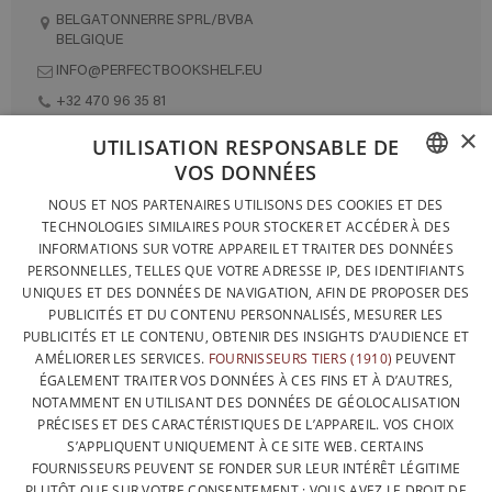
BELGATONNERRE SPRL/BVBA
BELGIQUE
INFO@PERFECTBOOKSHELF.EU
+32 470 96 35 81
×
UTILISATION RESPONSABLE DE
VOS DONNÉES
DESIGNÉ ET FABRIQUÉ INTÉGRALEMENT EN BELGIQUE
FRENCH
NOUS ET NOS PARTENAIRES UTILISONS DES COOKIES ET DES
CONTACTEZ-NOUS
TECHNOLOGIES SIMILAIRES POUR STOCKER ET ACCÉDER À DES
DUTCH
INFORMATIONS SUR VOTRE APPAREIL ET TRAITER DES DONNÉES
PROTECTION DES DONNÉES
PERSONNELLES, TELLES QUE VOTRE ADRESSE IP, DES IDENTIFIANTS
ENGLISH
UNIQUES ET DES DONNÉES DE NAVIGATION, AFIN DE PROPOSER DES
CONDITIONS GÉNÉRALES DE VENTE
PUBLICITÉS ET DU CONTENU PERSONNALISÉS, MESURER LES
SITEMAP
PUBLICITÉS ET LE CONTENU, OBTENIR DES INSIGHTS D’AUDIENCE ET
AMÉLIORER LES SERVICES.
FOURNISSEURS TIERS (1910)
PEUVENT
ÉGALEMENT TRAITER VOS DONNÉES À CES FINS ET À D’AUTRES,
NOTAMMENT EN UTILISANT DES DONNÉES DE GÉOLOCALISATION
PRÉCISES ET DES CARACTÉRISTIQUES DE L’APPAREIL. VOS CHOIX
S’APPLIQUENT UNIQUEMENT À CE SITE WEB. CERTAINS
FOURNISSEURS PEUVENT SE FONDER SUR LEUR INTÉRÊT LÉGITIME
PLUTÔT QUE SUR VOTRE CONSENTEMENT ; VOUS AVEZ LE DROIT DE