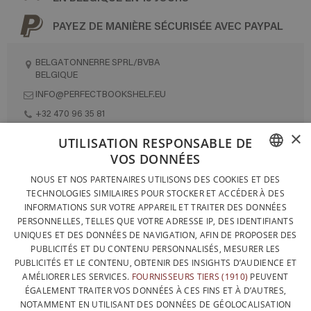
PAYEZ DE MANIÈRE SÉCURISÉE AVEC PAYPAL
BELGATONNERRE SPRL/BVBA
BELGIQUE
INFO@PERFECTBOOKSHELF.EU
+32 470 96 35 81
×
UTILISATION RESPONSABLE DE
VOS DONNÉES
DESIGNÉ ET FABRIQUÉ INTÉGRALEMENT EN BELGIQUE
FRENCH
NOUS ET NOS PARTENAIRES UTILISONS DES COOKIES ET DES
CONTACTEZ-NOUS
TECHNOLOGIES SIMILAIRES POUR STOCKER ET ACCÉDER À DES
DUTCH
INFORMATIONS SUR VOTRE APPAREIL ET TRAITER DES DONNÉES
PROTECTION DES DONNÉES
PERSONNELLES, TELLES QUE VOTRE ADRESSE IP, DES IDENTIFIANTS
ENGLISH
UNIQUES ET DES DONNÉES DE NAVIGATION, AFIN DE PROPOSER DES
CONDITIONS GÉNÉRALES DE VENTE
PUBLICITÉS ET DU CONTENU PERSONNALISÉS, MESURER LES
SITEMAP
PUBLICITÉS ET LE CONTENU, OBTENIR DES INSIGHTS D’AUDIENCE ET
AMÉLIORER LES SERVICES.
FOURNISSEURS TIERS (1910)
PEUVENT
ÉGALEMENT TRAITER VOS DONNÉES À CES FINS ET À D’AUTRES,
NOTAMMENT EN UTILISANT DES DONNÉES DE GÉOLOCALISATION