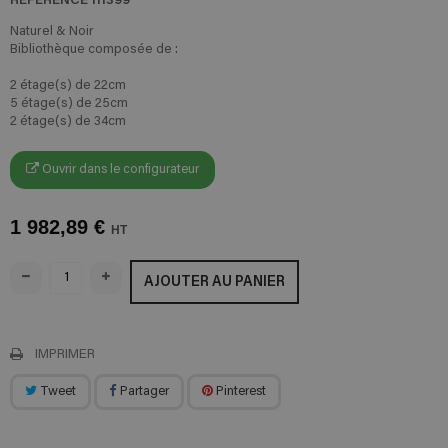
Naturel & Noir
Bibliothèque composée de :
2 étage(s) de 22cm
5 étage(s) de 25cm
2 étage(s) de 34cm
Ouvrir dans le configurateur
1 982,89 €
HT
AJOUTER AU PANIER
IMPRIMER
Tweet
Partager
Pinterest