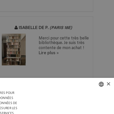
ISABELLE DE P.
(PARIS 18E)
Merci pour cette très belle
bibliothèque. Je suis très
contente de mon achat !
Lire plus
»
×
IRES POUR
 EN
PAYEZ DE MANIÈRE
FRENCH
 DONNÉES
 EN
SÉCURISÉE AVEC PAYPAL
DONNÉES DE
RS
DUTCH
ESURER LES
TÉGRALEMENT EN BELGIQUE
SERVICES.