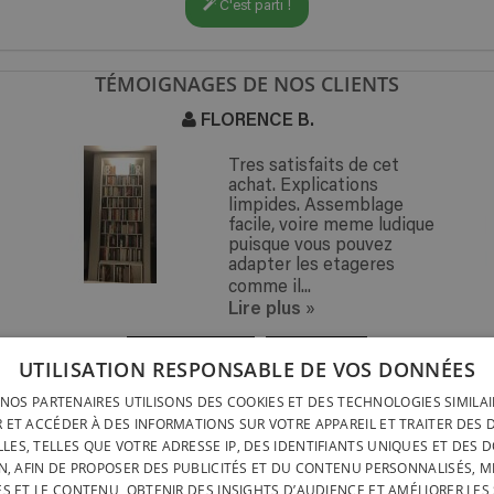
C'est parti !
TÉMOIGNAGES DE NOS CLIENTS
FLORENCE B.
Tres satisfaits de cet
achat. Explications
limpides. Assemblage
facile, voire meme ludique
puisque vous pouvez
adapter les etageres
comme il...
Lire plus
»
« PRÉCÉDENT
SUIVANT »
UTILISATION RESPONSABLE DE VOS DONNÉES
NOS PARTENAIRES UTILISONS DES COOKIES ET DES TECHNOLOGIES SIMILA
LIVRAISON PARTOUT
INSTALLATION RAPIDE &
 ET ACCÉDER À DES INFORMATIONS SUR VOTRE APPAREIL ET TRAITER DES
LIVRAISON PARTOUT
SANS OUTILS
LES, TELLES QUE VOTRE ADRESSE IP, DES IDENTIFIANTS UNIQUES ET DES 
BELGIQUE EN 15 JOU
N, AFIN DE PROPOSER DES PUBLICITÉS ET DU CONTENU PERSONNALISÉS, M
DESIGNÉ ET FABRIQUÉ IN
BELGATONNERRE SPRL/BVBA
ÉS ET LE CONTENU, OBTENIR DES INSIGHTS D’AUDIENCE ET AMÉLIORER LES 