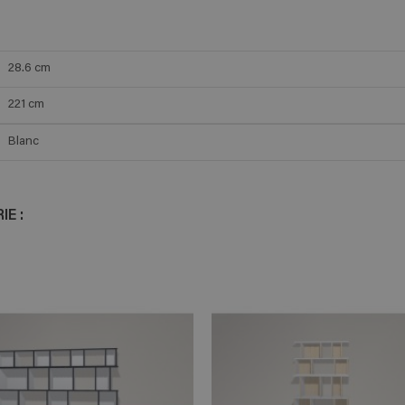
28.6
cm
221
cm
Blanc
E :
ADD TO CART
ADD TO 
n savoir plus
En savoir plus