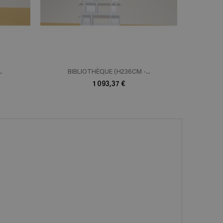
.
BIBLIOTHÈQUE (H236CM -...
BI
1 093,37 €