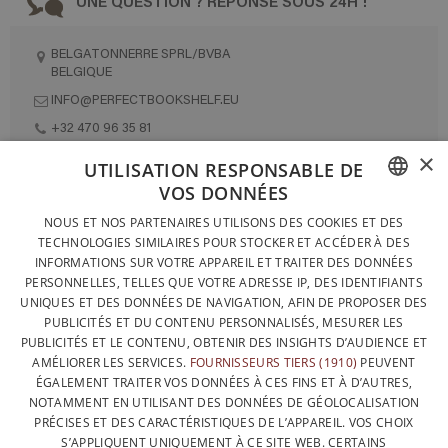
UNE QUESTION ? RÉPONSE SOUS 24H !
BELGATONNERRE SPRL/BVBA
BELGIQUE
INFO@PERFECTBOOKSHELF.EU
+32 470 96 35 81
×
UTILISATION RESPONSABLE DE
VOS DONNÉES
DESIGNÉ ET FABRIQUÉ INTÉGRALEMENT EN BELGIQUE
FRENCH
NOUS ET NOS PARTENAIRES UTILISONS DES COOKIES ET DES
CONTACTEZ-NOUS
TECHNOLOGIES SIMILAIRES POUR STOCKER ET ACCÉDER À DES
DUTCH
INFORMATIONS SUR VOTRE APPAREIL ET TRAITER DES DONNÉES
PROTECTION DES DONNÉES
PERSONNELLES, TELLES QUE VOTRE ADRESSE IP, DES IDENTIFIANTS
ENGLISH
UNIQUES ET DES DONNÉES DE NAVIGATION, AFIN DE PROPOSER DES
CONDITIONS GÉNÉRALES DE VENTE
PUBLICITÉS ET DU CONTENU PERSONNALISÉS, MESURER LES
SITEMAP
PUBLICITÉS ET LE CONTENU, OBTENIR DES INSIGHTS D’AUDIENCE ET
AMÉLIORER LES SERVICES.
FOURNISSEURS TIERS (1910)
PEUVENT
ÉGALEMENT TRAITER VOS DONNÉES À CES FINS ET À D’AUTRES,
NOTAMMENT EN UTILISANT DES DONNÉES DE GÉOLOCALISATION
PRÉCISES ET DES CARACTÉRISTIQUES DE L’APPAREIL. VOS CHOIX
S’APPLIQUENT UNIQUEMENT À CE SITE WEB. CERTAINS