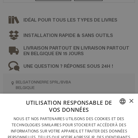
IDÉAL POUR TOUS LES TYPES DE LIVRES
INSTALLATION RAPIDE & SANS OUTILS
LIVRAISON PARTOUT EN LIVRAISON PARTOUT
EN BELGIQUE EN 15 JOURS
UNE QUESTION ? RÉPONSE SOUS 24H !
BELGATONNERRE SPRL/BVBA
BELGIQUE
INFO@PERFECTBOOKSHELF.EU
×
UTILISATION RESPONSABLE DE
+32 470 96 35 81
VOS DONNÉES
FRENCH
NOUS ET NOS PARTENAIRES UTILISONS DES COOKIES ET DES
TECHNOLOGIES SIMILAIRES POUR STOCKER ET ACCÉDER À DES
DUTCH
DESIGNÉ ET FABRIQUÉ INTÉGRALEMENT EN BELGIQUE
INFORMATIONS SUR VOTRE APPAREIL ET TRAITER DES DONNÉES
PERSONNELLES, TELLES QUE VOTRE ADRESSE IP, DES IDENTIFIANTS