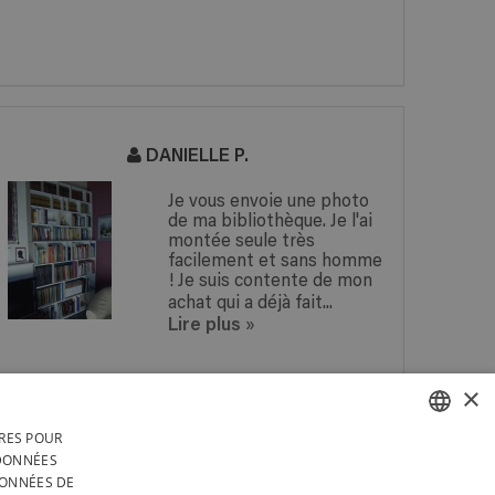
DANIELLE P.
Je vous envoie une photo
de ma bibliothèque. Je l'ai
montée seule très
facilement et sans homme
! Je suis contente de mon
achat qui a déjà fait...
Lire plus
»
×
IRES POUR
 EN
UNE QUESTION ? RÉPONSE
FRENCH
 DONNÉES
 EN
SOUS 24H !
DONNÉES DE
RS