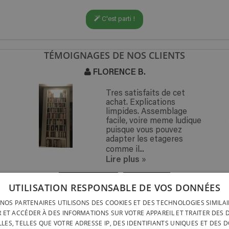
C'est parti !
TÉMOIGNAGES DE NOS CLIENTS
FLORENCE B.
Tres satisfaits de cet
achat. Explications
limpides. Assemblage
facile, voire meme ludique
puisque vous pouvez
adapter les etageres
comme il...
Lire plus
»
« PRÉCÉDENT
SUIVANT »
UTILISATION RESPONSABLE DE VOS DONNÉES
NOS PARTENAIRES UTILISONS DES COOKIES ET DES TECHNOLOGIES SIMILA
LIVRAISON PARTOUT
INSTALLATION RAPIDE &
 ET ACCÉDER À DES INFORMATIONS SUR VOTRE APPAREIL ET TRAITER DES
LIVRAISON PARTOUT
SANS OUTILS
LES, TELLES QUE VOTRE ADRESSE IP, DES IDENTIFIANTS UNIQUES ET DES 
BELGIQUE EN 15 JOU