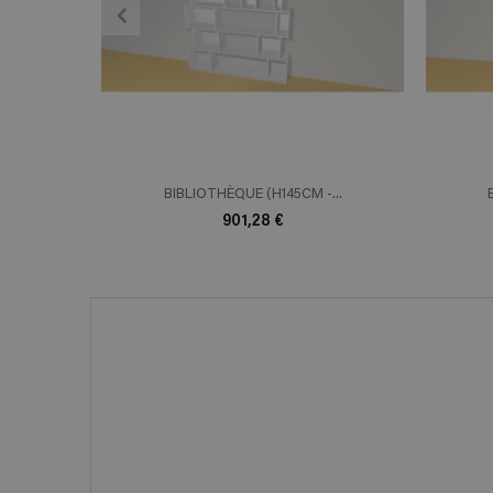
ADD TO CART
En savoir plus
E
BIBLIOTHÈQUE (H145CM -...
901,28 €