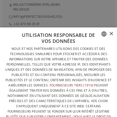
BELGATONNERRE SPRL/BVBA
BELGIQUE
INFO@PERFECTBOOKSHELF.EU
+32 470 96 35 81
×
UTILISATION RESPONSABLE DE
VOS DONNÉES
DESIGNÉ ET FABRIQUÉ INTÉGRALEMENT EN BELGIQUE
FRENCH
NOUS ET NOS PARTENAIRES UTILISONS DES COOKIES ET DES
CONTACTEZ-NOUS
TECHNOLOGIES SIMILAIRES POUR STOCKER ET ACCÉDER À DES
DUTCH
INFORMATIONS SUR VOTRE APPAREIL ET TRAITER DES DONNÉES
PROTECTION DES DONNÉES
PERSONNELLES, TELLES QUE VOTRE ADRESSE IP, DES IDENTIFIANTS
ENGLISH
UNIQUES ET DES DONNÉES DE NAVIGATION, AFIN DE PROPOSER DES
CONDITIONS GÉNÉRALES DE VENTE
PUBLICITÉS ET DU CONTENU PERSONNALISÉS, MESURER LES
SITEMAP
PUBLICITÉS ET LE CONTENU, OBTENIR DES INSIGHTS D’AUDIENCE ET
AMÉLIORER LES SERVICES.
FOURNISSEURS TIERS (1910)
PEUVENT
ÉGALEMENT TRAITER VOS DONNÉES À CES FINS ET À D’AUTRES,
NOTAMMENT EN UTILISANT DES DONNÉES DE GÉOLOCALISATION
PRÉCISES ET DES CARACTÉRISTIQUES DE L’APPAREIL. VOS CHOIX
S’APPLIQUENT UNIQUEMENT À CE SITE WEB. CERTAINS
FOURNISSEURS PEUVENT SE FONDER SUR LEUR INTÉRÊT LÉGITIME
PLUTÔT QUE SUR VOTRE CONSENTEMENT ; VOUS AVEZ LE DROIT DE