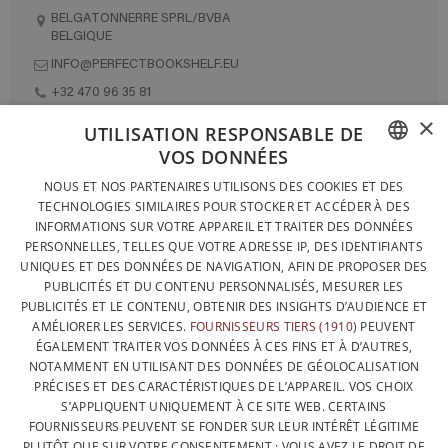
BELGATONNERRE SPRL/BVBA
BELGIQUE
INFO@PERFECTBOOKSHELF.EU
+32 470 96 35 81
×
UTILISATION RESPONSABLE DE
VOS DONNÉES
DESIGNÉ ET FABRIQUÉ INTÉGRALEMENT EN BELGIQUE
FRENCH
NOUS ET NOS PARTENAIRES UTILISONS DES COOKIES ET DES
CONTACTEZ-NOUS
TECHNOLOGIES SIMILAIRES POUR STOCKER ET ACCÉDER À DES
DUTCH
INFORMATIONS SUR VOTRE APPAREIL ET TRAITER DES DONNÉES
PROTECTION DES DONNÉES
PERSONNELLES, TELLES QUE VOTRE ADRESSE IP, DES IDENTIFIANTS
ENGLISH
UNIQUES ET DES DONNÉES DE NAVIGATION, AFIN DE PROPOSER DES
CONDITIONS GÉNÉRALES DE VENTE
PUBLICITÉS ET DU CONTENU PERSONNALISÉS, MESURER LES
SITEMAP
PUBLICITÉS ET LE CONTENU, OBTENIR DES INSIGHTS D’AUDIENCE ET
AMÉLIORER LES SERVICES.
FOURNISSEURS TIERS (1910)
PEUVENT
ÉGALEMENT TRAITER VOS DONNÉES À CES FINS ET À D’AUTRES,
NOTAMMENT EN UTILISANT DES DONNÉES DE GÉOLOCALISATION
PRÉCISES ET DES CARACTÉRISTIQUES DE L’APPAREIL. VOS CHOIX
S’APPLIQUENT UNIQUEMENT À CE SITE WEB. CERTAINS
FOURNISSEURS PEUVENT SE FONDER SUR LEUR INTÉRÊT LÉGITIME
PLUTÔT QUE SUR VOTRE CONSENTEMENT ; VOUS AVEZ LE DROIT DE