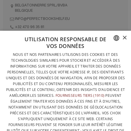
BELGATONNERRE SPRL/BVBA
BELGIQUE
INFO@PERFECTBOOKSHELF.EU
+32 470 96 35 81
×
UTILISATION RESPONSABLE DE
VOS DONNÉES
DESIGNÉ ET FABRIQUÉ INTÉGRALEMENT EN BELGIQUE
FRENCH
NOUS ET NOS PARTENAIRES UTILISONS DES COOKIES ET DES
CONTACTEZ-NOUS
TECHNOLOGIES SIMILAIRES POUR STOCKER ET ACCÉDER À DES
DUTCH
INFORMATIONS SUR VOTRE APPAREIL ET TRAITER DES DONNÉES
PROTECTION DES DONNÉES
PERSONNELLES, TELLES QUE VOTRE ADRESSE IP, DES IDENTIFIANTS
ENGLISH
UNIQUES ET DES DONNÉES DE NAVIGATION, AFIN DE PROPOSER DES
CONDITIONS GÉNÉRALES DE VENTE
PUBLICITÉS ET DU CONTENU PERSONNALISÉS, MESURER LES
SITEMAP
PUBLICITÉS ET LE CONTENU, OBTENIR DES INSIGHTS D’AUDIENCE ET
AMÉLIORER LES SERVICES.
FOURNISSEURS TIERS (1910)
PEUVENT
ÉGALEMENT TRAITER VOS DONNÉES À CES FINS ET À D’AUTRES,
NOTAMMENT EN UTILISANT DES DONNÉES DE GÉOLOCALISATION
PRÉCISES ET DES CARACTÉRISTIQUES DE L’APPAREIL. VOS CHOIX
S’APPLIQUENT UNIQUEMENT À CE SITE WEB. CERTAINS
FOURNISSEURS PEUVENT SE FONDER SUR LEUR INTÉRÊT LÉGITIME
PLUTÔT QUE SUR VOTRE CONSENTEMENT ; VOUS AVEZ LE DROIT DE