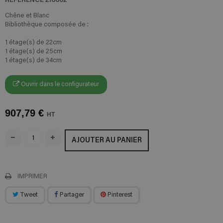
Chêne et Blanc
Bibliothèque composée de :
1 étage(s) de 22cm
1 étage(s) de 25cm
1 étage(s) de 34cm
Ouvrir dans le configurateur
907,79 €
HT
AJOUTER AU PANIER
IMPRIMER
Tweet
Partager
Pinterest