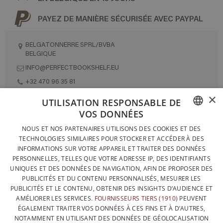
PAYEZ DE MANIÈRE SÉCURISÉE AVEC PAYPAL
BELGATONNERRE SPRL/BVBA
BELGIQUE
INFO@PERFECTBOOKSHELF.EU
+32 470 96 35 81
×
UTILISATION RESPONSABLE DE
VOS DONNÉES
DESIGNÉ ET FABRIQUÉ INTÉGRALEMENT EN BELGIQUE
FRENCH
NOUS ET NOS PARTENAIRES UTILISONS DES COOKIES ET DES
CONTACTEZ-NOUS
TECHNOLOGIES SIMILAIRES POUR STOCKER ET ACCÉDER À DES
DUTCH
INFORMATIONS SUR VOTRE APPAREIL ET TRAITER DES DONNÉES
PROTECTION DES DONNÉES
PERSONNELLES, TELLES QUE VOTRE ADRESSE IP, DES IDENTIFIANTS
ENGLISH
UNIQUES ET DES DONNÉES DE NAVIGATION, AFIN DE PROPOSER DES
CONDITIONS GÉNÉRALES DE VENTE
PUBLICITÉS ET DU CONTENU PERSONNALISÉS, MESURER LES
SITEMAP
PUBLICITÉS ET LE CONTENU, OBTENIR DES INSIGHTS D’AUDIENCE ET
AMÉLIORER LES SERVICES.
FOURNISSEURS TIERS (1910)
PEUVENT
ÉGALEMENT TRAITER VOS DONNÉES À CES FINS ET À D’AUTRES,
NOTAMMENT EN UTILISANT DES DONNÉES DE GÉOLOCALISATION