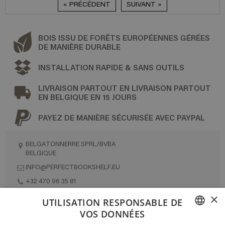
« PRÉCÉDENT
SUIVANT »
BOIS ISSU DE FORÊTS EUROPÉENNES GÉRÉES
DE MANIÈRE DURABLE
INSTALLATION RAPIDE & SANS OUTILS
LIVRAISON PARTOUT EN LIVRAISON PARTOUT
EN BELGIQUE EN 15 JOURS
PAYEZ DE MANIÈRE SÉCURISÉE AVEC PAYPAL
BELGATONNERRE SPRL/BVBA
BELGIQUE
INFO@PERFECTBOOKSHELF.EU
+32 470 96 35 81
×
UTILISATION RESPONSABLE DE
VOS DONNÉES
DESIGNÉ ET FABRIQUÉ INTÉGRALEMENT EN BELGIQUE