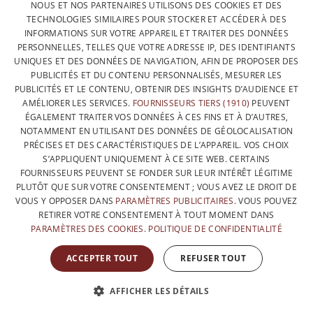
FRENCH
NOUS ET NOS PARTENAIRES UTILISONS DES COOKIES ET DES
CONTACTEZ-NOUS
TECHNOLOGIES SIMILAIRES POUR STOCKER ET ACCÉDER À DES
DUTCH
INFORMATIONS SUR VOTRE APPAREIL ET TRAITER DES DONNÉES
PROTECTION DES DONNÉES
PERSONNELLES, TELLES QUE VOTRE ADRESSE IP, DES IDENTIFIANTS
ENGLISH
UNIQUES ET DES DONNÉES DE NAVIGATION, AFIN DE PROPOSER DES
CONDITIONS GÉNÉRALES DE VENTE
PUBLICITÉS ET DU CONTENU PERSONNALISÉS, MESURER LES
SITEMAP
PUBLICITÉS ET LE CONTENU, OBTENIR DES INSIGHTS D’AUDIENCE ET
AMÉLIORER LES SERVICES.
FOURNISSEURS TIERS (1910)
PEUVENT
ÉGALEMENT TRAITER VOS DONNÉES À CES FINS ET À D’AUTRES,
NOTAMMENT EN UTILISANT DES DONNÉES DE GÉOLOCALISATION
PRÉCISES ET DES CARACTÉRISTIQUES DE L’APPAREIL. VOS CHOIX
S’APPLIQUENT UNIQUEMENT À CE SITE WEB. CERTAINS
FOURNISSEURS PEUVENT SE FONDER SUR LEUR INTÉRÊT LÉGITIME
PLUTÔT QUE SUR VOTRE CONSENTEMENT ; VOUS AVEZ LE DROIT DE
VOUS Y OPPOSER DANS
PARAMÈTRES PUBLICITAIRES
. VOUS POUVEZ
RETIRER VOTRE CONSENTEMENT À TOUT MOMENT DANS
PARAMÈTRES DES COOKIES
.
POLITIQUE DE CONFIDENTIALITÉ
AVEC LE SOUTIEN DE
ACCEPTER TOUT
REFUSER TOUT
AFFICHER LES DÉTAILS