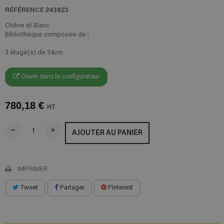
RÉFÉRENCE
243823
Chêne et Blanc
Bibliothèque composée de :
3 étage(s) de 34cm
Ouvrir dans le configurateur
780,18 €
HT
AJOUTER AU PANIER
IMPRIMER
Tweet
Partager
Pinterest