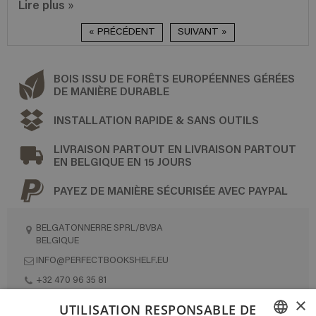
Lire plus
»
« PRÉCÉDENT
SUIVANT »
BOIS ISSU DE FORÊTS EUROPÉENNES GÉRÉES
DE MANIÈRE DURABLE
INSTALLATION RAPIDE & SANS OUTILS
LIVRAISON PARTOUT EN LIVRAISON PARTOUT
EN BELGIQUE EN 15 JOURS
PAYEZ DE MANIÈRE SÉCURISÉE AVEC PAYPAL
BELGATONNERRE SPRL/BVBA
BELGIQUE
INFO@PERFECTBOOKSHELF.EU
+32 470 96 35 81
×
UTILISATION RESPONSABLE DE