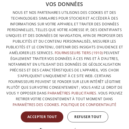
VOS DONNÉES
DESIGNÉ ET FABRIQUÉ INTÉGRALEMENT EN BELGIQUE
FRENCH
NOUS ET NOS PARTENAIRES UTILISONS DES COOKIES ET DES
CONTACTEZ-NOUS
TECHNOLOGIES SIMILAIRES POUR STOCKER ET ACCÉDER À DES
DUTCH
INFORMATIONS SUR VOTRE APPAREIL ET TRAITER DES DONNÉES
PROTECTION DES DONNÉES
PERSONNELLES, TELLES QUE VOTRE ADRESSE IP, DES IDENTIFIANTS
ENGLISH
UNIQUES ET DES DONNÉES DE NAVIGATION, AFIN DE PROPOSER DES
CONDITIONS GÉNÉRALES DE VENTE
PUBLICITÉS ET DU CONTENU PERSONNALISÉS, MESURER LES
SITEMAP
PUBLICITÉS ET LE CONTENU, OBTENIR DES INSIGHTS D’AUDIENCE ET
AMÉLIORER LES SERVICES.
FOURNISSEURS TIERS (1910)
PEUVENT
ÉGALEMENT TRAITER VOS DONNÉES À CES FINS ET À D’AUTRES,
NOTAMMENT EN UTILISANT DES DONNÉES DE GÉOLOCALISATION
PRÉCISES ET DES CARACTÉRISTIQUES DE L’APPAREIL. VOS CHOIX
S’APPLIQUENT UNIQUEMENT À CE SITE WEB. CERTAINS
FOURNISSEURS PEUVENT SE FONDER SUR LEUR INTÉRÊT LÉGITIME
PLUTÔT QUE SUR VOTRE CONSENTEMENT ; VOUS AVEZ LE DROIT DE
VOUS Y OPPOSER DANS
PARAMÈTRES PUBLICITAIRES
. VOUS POUVEZ
RETIRER VOTRE CONSENTEMENT À TOUT MOMENT DANS
PARAMÈTRES DES COOKIES
.
POLITIQUE DE CONFIDENTIALITÉ
AVEC LE SOUTIEN DE
ACCEPTER TOUT
REFUSER TOUT