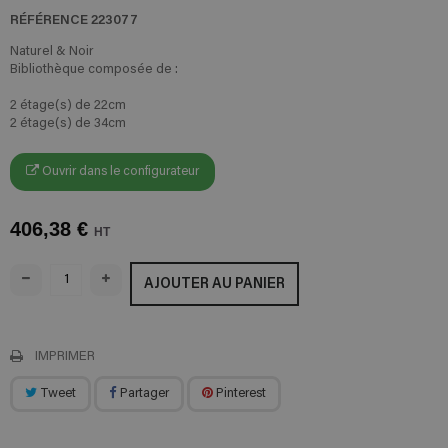
RÉFÉRENCE
223077
Naturel & Noir
Bibliothèque composée de :
2 étage(s) de 22cm
2 étage(s) de 34cm
Ouvrir dans le configurateur
406,38 €
HT
AJOUTER AU PANIER
IMPRIMER
Tweet
Partager
Pinterest