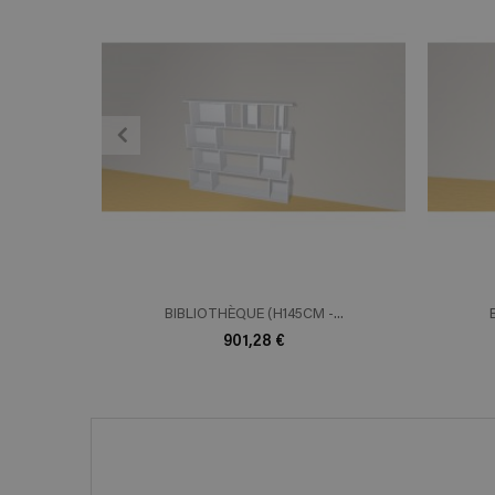
ADD TO CART
En savoir plus
E
BIBLIOTHÈQUE (H145CM -...
901,28 €