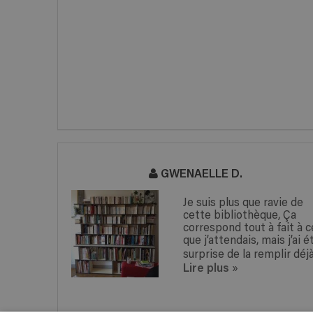
GWENAELLE D.
ire de 2
Je suis plus que ravie de
chez
cette bibliothèque, Ça
 de
correspond tout à fait à c
pu les
que j’attendais, mais j’ai é
thèque
surprise de la remplir déjà.
Lire plus
...
»