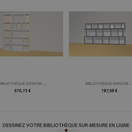
ADD TO CART
ADD TO 
n savoir plus
En savoir plus
BIBLIOTHÈQUE (H136CM -...
BIBLIOTHÈQUE (H102CM -..
570,73 €
787,59 €
DESSINEZ VOTRE BIBLIOTHÈQUE SUR-MESURE EN LIGNE