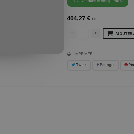
Ouvrir dans le configurateur
404,27 €
HT
AJOUTER 
IMPRIMER
Tweet
Partager
Pin