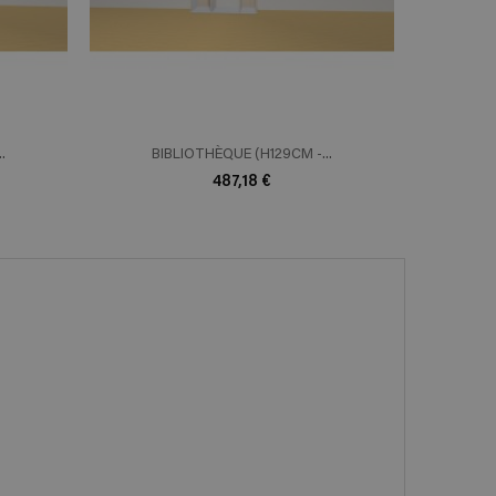
.
BIBLIOTHÈQUE (H129CM -...
BI
487,18 €