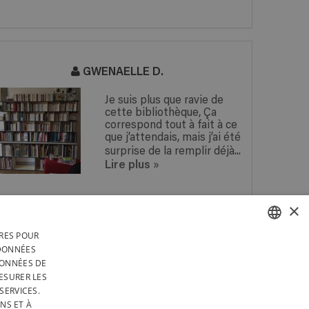
GWENAELLE D.
Je suis plus que ravie de
cette bibliothèque, Ça
correspond tout à fait à ce
que j’attendais, mais j’ai été
surprise de la remplir déjà...
Lire plus
»
×
IRES POUR
 EN
UNE QUESTION ? RÉPONSE
FRENCH
 DONNÉES
 EN
SOUS 24H !
DONNÉES DE
RS
DUTCH
ESURER LES
TÉGRALEMENT EN BELGIQUE
SERVICES.
ENGLISH
NS ET À
ECTION DES DONNÉES