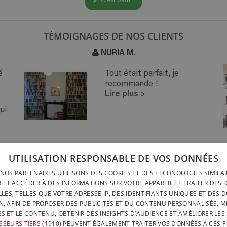
C'est parti !
TÉMOIGNAGES DE NOS CLIENTS
NURIA M.
é
Tout était parfait, je
recommande !
Lire plus
»
ui
« PRÉCÉDENT
SUIVANT »
UTILISATION RESPONSABLE DE VOS DONNÉES
NOS PARTENAIRES UTILISONS DES COOKIES ET DES TECHNOLOGIES SIMILA
LIVRAISON PARTOUT
INSTALLATION RAPIDE &
 ET ACCÉDER À DES INFORMATIONS SUR VOTRE APPAREIL ET TRAITER DES
LIVRAISON PARTOUT
SANS OUTILS
LES, TELLES QUE VOTRE ADRESSE IP, DES IDENTIFIANTS UNIQUES ET DES 
BELGIQUE EN 15 JOU
N, AFIN DE PROPOSER DES PUBLICITÉS ET DU CONTENU PERSONNALISÉS, M
DESIGNÉ ET FABRIQUÉ IN
BELGATONNERRE SPRL/BVBA
ÉS ET LE CONTENU, OBTENIR DES INSIGHTS D’AUDIENCE ET AMÉLIORER LES 
BELGIQUE
SSEURS TIERS (1910)
PEUVENT ÉGALEMENT TRAITER VOS DONNÉES À CES FI
CONTACTEZ-NOUS
PROT