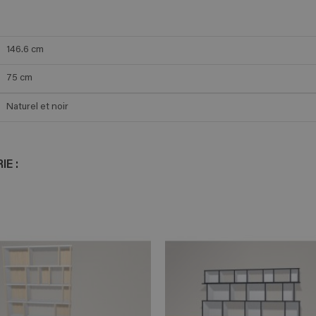
146.6
cm
75
cm
Naturel et noir
E :
ADD TO CART
ADD TO 
n savoir plus
En savoir plus