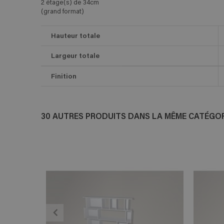
2 étage(s) de 34cm
(grand format)
Hauteur totale
Largeur totale
Finition
30 AUTRES PRODUITS DANS LA MÊME CATÉGORI
ADD TO CART
En savoir plus
E