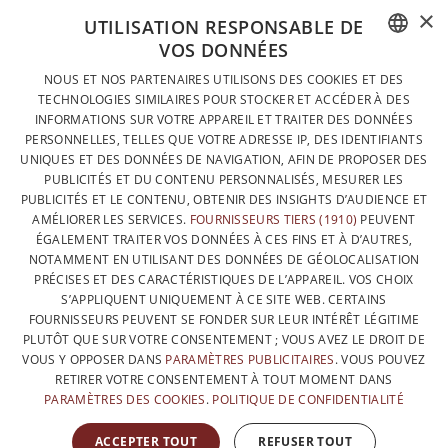
×
UTILISATION RESPONSABLE DE
VOS DONNÉES
DESIGNÉ ET FABRIQUÉ INTÉGRALEMENT EN BELGIQUE
FRENCH
NOUS ET NOS PARTENAIRES UTILISONS DES COOKIES ET DES
CONTACTEZ-NOUS
TECHNOLOGIES SIMILAIRES POUR STOCKER ET ACCÉDER À DES
DUTCH
INFORMATIONS SUR VOTRE APPAREIL ET TRAITER DES DONNÉES
PROTECTION DES DONNÉES
PERSONNELLES, TELLES QUE VOTRE ADRESSE IP, DES IDENTIFIANTS
ENGLISH
UNIQUES ET DES DONNÉES DE NAVIGATION, AFIN DE PROPOSER DES
CONDITIONS GÉNÉRALES DE VENTE
PUBLICITÉS ET DU CONTENU PERSONNALISÉS, MESURER LES
SITEMAP
PUBLICITÉS ET LE CONTENU, OBTENIR DES INSIGHTS D’AUDIENCE ET
AMÉLIORER LES SERVICES.
FOURNISSEURS TIERS (1910)
PEUVENT
ÉGALEMENT TRAITER VOS DONNÉES À CES FINS ET À D’AUTRES,
NOTAMMENT EN UTILISANT DES DONNÉES DE GÉOLOCALISATION
PRÉCISES ET DES CARACTÉRISTIQUES DE L’APPAREIL. VOS CHOIX
S’APPLIQUENT UNIQUEMENT À CE SITE WEB. CERTAINS
FOURNISSEURS PEUVENT SE FONDER SUR LEUR INTÉRÊT LÉGITIME
PLUTÔT QUE SUR VOTRE CONSENTEMENT ; VOUS AVEZ LE DROIT DE
VOUS Y OPPOSER DANS
PARAMÈTRES PUBLICITAIRES
. VOUS POUVEZ
RETIRER VOTRE CONSENTEMENT À TOUT MOMENT DANS
PARAMÈTRES DES COOKIES
.
POLITIQUE DE CONFIDENTIALITÉ
AVEC LE SOUTIEN DE
ACCEPTER TOUT
REFUSER TOUT