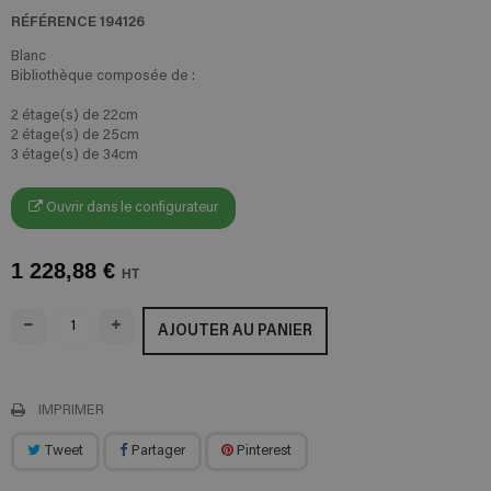
RÉFÉRENCE
194126
Blanc
Bibliothèque composée de :
2 étage(s) de 22cm
2 étage(s) de 25cm
3 étage(s) de 34cm
Ouvrir dans le configurateur
1 228,88 €
HT
AJOUTER AU PANIER
IMPRIMER
Tweet
Partager
Pinterest