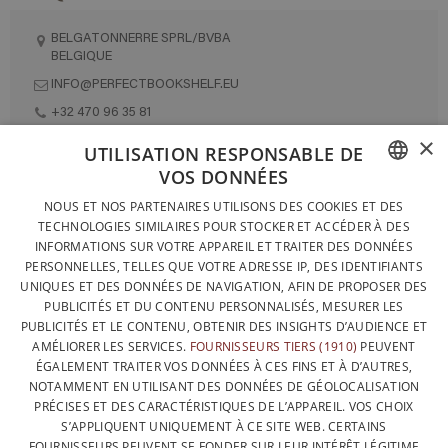
BELGATONNERRE SPRL/BVBA
BELGIQUE
INFO@PERFECTBOOKSHELF.EU
+32 470 96 35 81
×
UTILISATION RESPONSABLE DE
VOS DONNÉES
DESIGNÉ ET FABRIQUÉ INTÉGRALEMENT EN BELGIQUE
FRENCH
NOUS ET NOS PARTENAIRES UTILISONS DES COOKIES ET DES
CONTACTEZ-NOUS
TECHNOLOGIES SIMILAIRES POUR STOCKER ET ACCÉDER À DES
DUTCH
INFORMATIONS SUR VOTRE APPAREIL ET TRAITER DES DONNÉES
PROTECTION DES DONNÉES
PERSONNELLES, TELLES QUE VOTRE ADRESSE IP, DES IDENTIFIANTS
ENGLISH
UNIQUES ET DES DONNÉES DE NAVIGATION, AFIN DE PROPOSER DES
CONDITIONS GÉNÉRALES DE VENTE
PUBLICITÉS ET DU CONTENU PERSONNALISÉS, MESURER LES
SITEMAP
PUBLICITÉS ET LE CONTENU, OBTENIR DES INSIGHTS D’AUDIENCE ET
AMÉLIORER LES SERVICES.
FOURNISSEURS TIERS (1910)
PEUVENT
ÉGALEMENT TRAITER VOS DONNÉES À CES FINS ET À D’AUTRES,
NOTAMMENT EN UTILISANT DES DONNÉES DE GÉOLOCALISATION
PRÉCISES ET DES CARACTÉRISTIQUES DE L’APPAREIL. VOS CHOIX
S’APPLIQUENT UNIQUEMENT À CE SITE WEB. CERTAINS
FOURNISSEURS PEUVENT SE FONDER SUR LEUR INTÉRÊT LÉGITIME