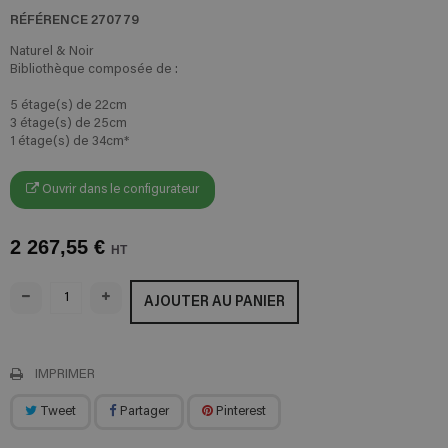
RÉFÉRENCE
270779
Naturel & Noir
Bibliothèque composée de :
5 étage(s) de 22cm
3 étage(s) de 25cm
1 étage(s) de 34cm*
Ouvrir dans le configurateur
2 267,55 €
HT
AJOUTER AU PANIER
IMPRIMER
Tweet
Partager
Pinterest