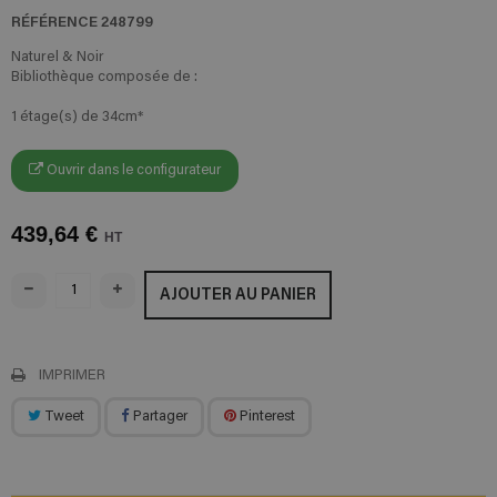
RÉFÉRENCE
248799
Naturel & Noir
Bibliothèque composée de :
1 étage(s) de 34cm*
Ouvrir dans le configurateur
439,64 €
HT
AJOUTER AU PANIER
IMPRIMER
Tweet
Partager
Pinterest