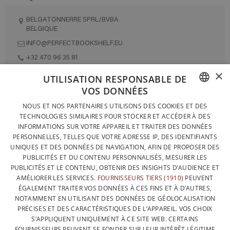
BELGATONNERRE SPRL/BVBA
BELGIQUE
INFO@PERFECTBOOKSHELF.EU
+32 470 96 35 81
×
UTILISATION RESPONSABLE DE
VOS DONNÉES
DESIGNÉ ET FABRIQUÉ INTÉGRALEMENT EN BELGIQUE
FRENCH
NOUS ET NOS PARTENAIRES UTILISONS DES COOKIES ET DES
CONTACTEZ-NOUS
TECHNOLOGIES SIMILAIRES POUR STOCKER ET ACCÉDER À DES
DUTCH
INFORMATIONS SUR VOTRE APPAREIL ET TRAITER DES DONNÉES
PROTECTION DES DONNÉES
PERSONNELLES, TELLES QUE VOTRE ADRESSE IP, DES IDENTIFIANTS
ENGLISH
UNIQUES ET DES DONNÉES DE NAVIGATION, AFIN DE PROPOSER DES
CONDITIONS GÉNÉRALES DE VENTE
PUBLICITÉS ET DU CONTENU PERSONNALISÉS, MESURER LES
SITEMAP
PUBLICITÉS ET LE CONTENU, OBTENIR DES INSIGHTS D’AUDIENCE ET
AMÉLIORER LES SERVICES.
FOURNISSEURS TIERS (1910)
PEUVENT
ÉGALEMENT TRAITER VOS DONNÉES À CES FINS ET À D’AUTRES,
NOTAMMENT EN UTILISANT DES DONNÉES DE GÉOLOCALISATION
PRÉCISES ET DES CARACTÉRISTIQUES DE L’APPAREIL. VOS CHOIX
S’APPLIQUENT UNIQUEMENT À CE SITE WEB. CERTAINS
FOURNISSEURS PEUVENT SE FONDER SUR LEUR INTÉRÊT LÉGITIME