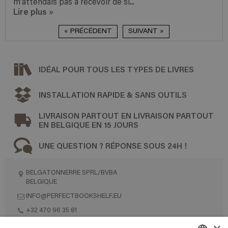
m'attendais pas a recevoir de si...
Lire plus
»
« PRÉCÉDENT
SUIVANT »
IDÉAL POUR TOUS LES TYPES DE LIVRES
INSTALLATION RAPIDE & SANS OUTILS
LIVRAISON PARTOUT EN LIVRAISON PARTOUT
EN BELGIQUE EN 15 JOURS
UNE QUESTION ? RÉPONSE SOUS 24H !
BELGATONNERRE SPRL/BVBA
BELGIQUE
INFO@PERFECTBOOKSHELF.EU
+32 470 96 35 81