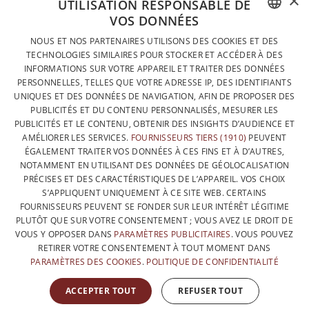
×
UTILISATION RESPONSABLE DE
VOS DONNÉES
DESIGNÉ ET FABRIQUÉ INTÉGRALEMENT EN BELGIQUE
FRENCH
NOUS ET NOS PARTENAIRES UTILISONS DES COOKIES ET DES
CONTACTEZ-NOUS
TECHNOLOGIES SIMILAIRES POUR STOCKER ET ACCÉDER À DES
DUTCH
INFORMATIONS SUR VOTRE APPAREIL ET TRAITER DES DONNÉES
PROTECTION DES DONNÉES
PERSONNELLES, TELLES QUE VOTRE ADRESSE IP, DES IDENTIFIANTS
ENGLISH
UNIQUES ET DES DONNÉES DE NAVIGATION, AFIN DE PROPOSER DES
CONDITIONS GÉNÉRALES DE VENTE
PUBLICITÉS ET DU CONTENU PERSONNALISÉS, MESURER LES
SITEMAP
PUBLICITÉS ET LE CONTENU, OBTENIR DES INSIGHTS D’AUDIENCE ET
AMÉLIORER LES SERVICES.
FOURNISSEURS TIERS (1910)
PEUVENT
ÉGALEMENT TRAITER VOS DONNÉES À CES FINS ET À D’AUTRES,
NOTAMMENT EN UTILISANT DES DONNÉES DE GÉOLOCALISATION
PRÉCISES ET DES CARACTÉRISTIQUES DE L’APPAREIL. VOS CHOIX
S’APPLIQUENT UNIQUEMENT À CE SITE WEB. CERTAINS
FOURNISSEURS PEUVENT SE FONDER SUR LEUR INTÉRÊT LÉGITIME
PLUTÔT QUE SUR VOTRE CONSENTEMENT ; VOUS AVEZ LE DROIT DE
VOUS Y OPPOSER DANS
PARAMÈTRES PUBLICITAIRES
. VOUS POUVEZ
RETIRER VOTRE CONSENTEMENT À TOUT MOMENT DANS
PARAMÈTRES DES COOKIES
.
POLITIQUE DE CONFIDENTIALITÉ
AVEC LE SOUTIEN DE
ACCEPTER TOUT
REFUSER TOUT