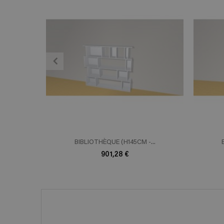
ADD TO CART
En savoir plus
E
BIBLIOTHÈQUE (H145CM -...
901,28 €