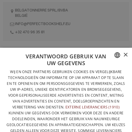
BELGATONNERRE SPRL/BVBA
BELGIË
INFO@PERFECTBOOKSHELF.EU
+32 470 96 35 81
×
VOLLEDIG ONTWORPEN EN GEPRODUCEERD IN BELGIË
VERANTWOORD GEBRUIK VAN
UW GEGEVENS
CONTACTEER ONS
FRENCH
WIJ EN ONZE PARTNERS GEBRUIKEN COOKIES EN VERGELIJKBARE
PRIVACYBELEID
TECHNOLOGIEËN OM INFORMATIE OP UW APPARAAT OP TE SLAAN
DUTCH
EN TE OPENEN EN OM PERSOONSGEGEVENS TE VERWERKEN, ZOALS
ALGEMENE VERKOOPVOORWAARDEN
UW IP-ADRES, UNIEKE IDENTIFICATOREN EN BROWSEGEGEVENS,
ENGLISH
SITEMAP
VOOR GEPERSONALISEERDE ADVERTENTIES EN CONTENT, METING
VAN ADVERTENTIES EN CONTENT, DOELGROEPINZICHTEN EN
VERBETERING VAN DIENSTEN.
EXTERNE LEVERANCIERS (1910)
KUNNEN UW GEGEVENS OOK VERWERKEN VOOR DEZE EN ANDERE
DOELEINDEN, WAARONDER HET GEBRUIK VAN NAUWKEURIGE
GEOLOCATIEGEGEVENS EN APPARAATEIGENSCHAPPEN. UW KEUZES
GELDEN ALLEEN VOOR DEZE WEBSITE. SOMMIGE LEVERANCIERS