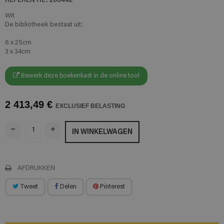
Wit
De bibliotheek bestaat uit:
6 x 25cm
3 x 34cm
Bewerk deze boekenkast in de online tool
2 413,49 €
EXCLUSIEF BELASTING
IN WINKELWAGEN
AFDRUKKEN
Tweet
Delen
Pinterest