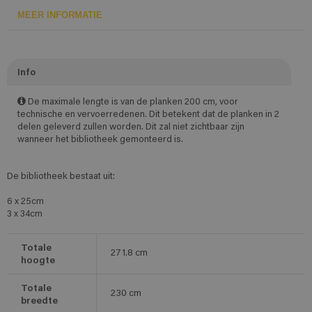
MEER INFORMATIE
Info
De maximale lengte is van de planken 200 cm, voor
technische en vervoerredenen. Dit betekent dat de planken in 2
delen geleverd zullen worden. Dit zal niet zichtbaar zijn
wanneer het bibliotheek gemonteerd is.
De bibliotheek bestaat uit:
6 x 25cm
3 x 34cm
Totale
271.8
cm
hoogte
Totale
230
cm
breedte