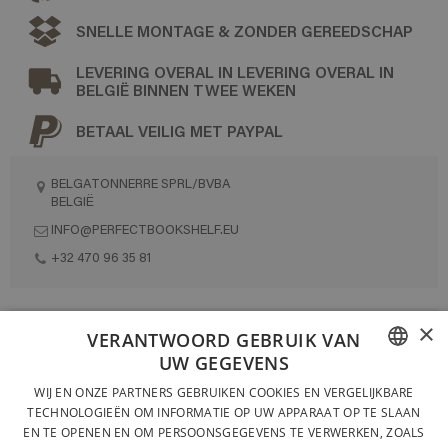
SNELLE MONTAGE & ZONDER GEREEDSCHAP
LEVERING OVERAL IN LEVERING OVERAL IN
BELGIË BINNEN TWEE WEKEN
BETAAL VEILIG MET PAYPAL
BELGATONNERRE SPRL/BVBA
BELGIË
INFO@PERFECTBOOKSHELF.EU
+32 470 96 35 81
×
VOLLEDIG ONTWORPEN EN GEPRODUCEERD IN BELGIË
VERANTWOORD GEBRUIK VAN
UW GEGEVENS
CONTACTEER ONS
FRENCH
WIJ EN ONZE PARTNERS GEBRUIKEN COOKIES EN VERGELIJKBARE
PRIVACYBELEID
TECHNOLOGIEËN OM INFORMATIE OP UW APPARAAT OP TE SLAAN
DUTCH
EN TE OPENEN EN OM PERSOONSGEGEVENS TE VERWERKEN, ZOALS
ALGEMENE VERKOOPVOORWAARDEN