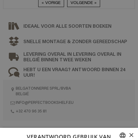
« VORIGE
VOLGENDE »
IDEAAL VOOR ALLE SOORTEN BOEKEN
SNELLE MONTAGE & ZONDER GEREEDSCHAP
LEVERING OVERAL IN LEVERING OVERAL IN
BELGIË BINNEN TWEE WEKEN
HEBT U EEN VRAAG? ANTWOORD BINNEN 24
UUR!
BELGATONNERRE SPRL/BVBA
BELGIË
INFO@PERFECTBOOKSHELF.EU
+32 470 96 35 81
×
VOLLEDIG ONTWORPEN EN GEPRODUCEERD IN BELGIË
VERANTWOORD GEBRUIK VAN