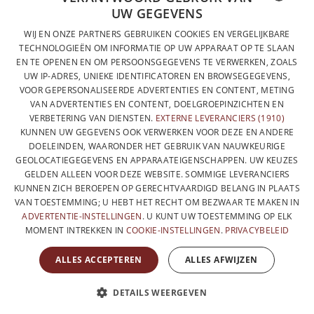
UW GEGEVENS
CONTACTEER ONS
FRENCH
WIJ EN ONZE PARTNERS GEBRUIKEN COOKIES EN VERGELIJKBARE
PRIVACYBELEID
TECHNOLOGIEËN OM INFORMATIE OP UW APPARAAT OP TE SLAAN
DUTCH
EN TE OPENEN EN OM PERSOONSGEGEVENS TE VERWERKEN, ZOALS
ALGEMENE VERKOOPVOORWAARDEN
UW IP-ADRES, UNIEKE IDENTIFICATOREN EN BROWSEGEGEVENS,
ENGLISH
SITEMAP
VOOR GEPERSONALISEERDE ADVERTENTIES EN CONTENT, METING
VAN ADVERTENTIES EN CONTENT, DOELGROEPINZICHTEN EN
VERBETERING VAN DIENSTEN.
EXTERNE LEVERANCIERS (1910)
KUNNEN UW GEGEVENS OOK VERWERKEN VOOR DEZE EN ANDERE
DOELEINDEN, WAARONDER HET GEBRUIK VAN NAUWKEURIGE
GEOLOCATIEGEGEVENS EN APPARAATEIGENSCHAPPEN. UW KEUZES
GELDEN ALLEEN VOOR DEZE WEBSITE. SOMMIGE LEVERANCIERS
KUNNEN ZICH BEROEPEN OP GERECHTVAARDIGD BELANG IN PLAATS
VAN TOESTEMMING; U HEBT HET RECHT OM BEZWAAR TE MAKEN IN
ADVERTENTIE-INSTELLINGEN
. U KUNT UW TOESTEMMING OP ELK
MOMENT INTREKKEN IN
COOKIE-INSTELLINGEN
.
PRIVACYBELEID
MET DE STEUN VAN
ALLES ACCEPTEREN
ALLES AFWIJZEN
DETAILS WEERGEVEN