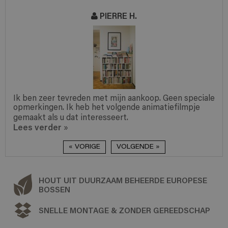
STÉPHANIE A.
n speciale
Onze ervaring met The Perfect Bookshelf was 
ilmpje
positief en dit over de hele lijn: uw website is 
gemaakt, de snelle feedback werd zeer op...
Lees verder
»
« VORIGE
VOLGENDE »
HOUT UIT DUURZAAM BEHEERDE EUROPESE
BOSSEN
SNELLE MONTAGE & ZONDER GEREEDSCHAP