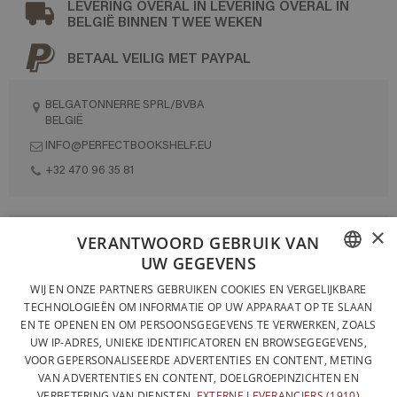
LEVERING OVERAL IN LEVERING OVERAL IN
BELGIË BINNEN TWEE WEKEN
BETAAL VEILIG MET PAYPAL
BELGATONNERRE SPRL/BVBA
BELGIË
INFO@PERFECTBOOKSHELF.EU
+32 470 96 35 81
×
VOLLEDIG ONTWORPEN EN GEPRODUCEERD IN BELGIË
VERANTWOORD GEBRUIK VAN
UW GEGEVENS
CONTACTEER ONS
FRENCH
WIJ EN ONZE PARTNERS GEBRUIKEN COOKIES EN VERGELIJKBARE
PRIVACYBELEID
TECHNOLOGIEËN OM INFORMATIE OP UW APPARAAT OP TE SLAAN
DUTCH
EN TE OPENEN EN OM PERSOONSGEGEVENS TE VERWERKEN, ZOALS
ALGEMENE VERKOOPVOORWAARDEN
UW IP-ADRES, UNIEKE IDENTIFICATOREN EN BROWSEGEGEVENS,
ENGLISH
SITEMAP
VOOR GEPERSONALISEERDE ADVERTENTIES EN CONTENT, METING
VAN ADVERTENTIES EN CONTENT, DOELGROEPINZICHTEN EN
VERBETERING VAN DIENSTEN.
EXTERNE LEVERANCIERS (1910)