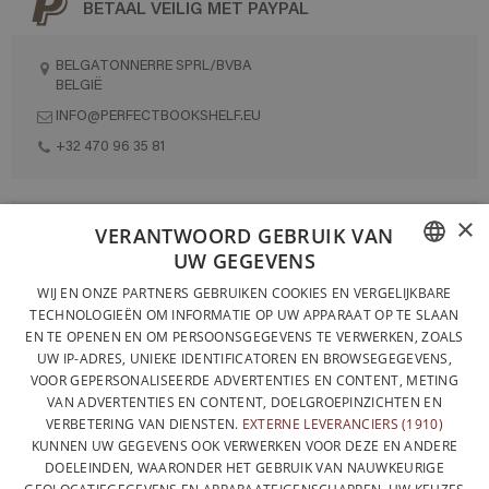
BETAAL VEILIG MET PAYPAL
BELGATONNERRE SPRL/BVBA
BELGIË
INFO@PERFECTBOOKSHELF.EU
+32 470 96 35 81
×
VOLLEDIG ONTWORPEN EN GEPRODUCEERD IN BELGIË
VERANTWOORD GEBRUIK VAN
UW GEGEVENS
CONTACTEER ONS
FRENCH
WIJ EN ONZE PARTNERS GEBRUIKEN COOKIES EN VERGELIJKBARE
PRIVACYBELEID
TECHNOLOGIEËN OM INFORMATIE OP UW APPARAAT OP TE SLAAN
DUTCH
EN TE OPENEN EN OM PERSOONSGEGEVENS TE VERWERKEN, ZOALS
ALGEMENE VERKOOPVOORWAARDEN
UW IP-ADRES, UNIEKE IDENTIFICATOREN EN BROWSEGEGEVENS,
ENGLISH
SITEMAP
VOOR GEPERSONALISEERDE ADVERTENTIES EN CONTENT, METING
VAN ADVERTENTIES EN CONTENT, DOELGROEPINZICHTEN EN
VERBETERING VAN DIENSTEN.
EXTERNE LEVERANCIERS (1910)
KUNNEN UW GEGEVENS OOK VERWERKEN VOOR DEZE EN ANDERE
DOELEINDEN, WAARONDER HET GEBRUIK VAN NAUWKEURIGE