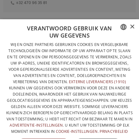
+32 470 96 35 81
×
VOLLEDIG ONTWORPEN EN GEPRODUCEERD IN BELGIË
VERANTWOORD GEBRUIK VAN
UW GEGEVENS
CONTACTEER ONS
FRENCH
WIJ EN ONZE PARTNERS GEBRUIKEN COOKIES EN VERGELIJKBARE
PRIVACYBELEID
TECHNOLOGIEËN OM INFORMATIE OP UW APPARAAT OP TE SLAAN
DUTCH
EN TE OPENEN EN OM PERSOONSGEGEVENS TE VERWERKEN, ZOALS
ALGEMENE VERKOOPVOORWAARDEN
UW IP-ADRES, UNIEKE IDENTIFICATOREN EN BROWSEGEGEVENS,
ENGLISH
SITEMAP
VOOR GEPERSONALISEERDE ADVERTENTIES EN CONTENT, METING
VAN ADVERTENTIES EN CONTENT, DOELGROEPINZICHTEN EN
VERBETERING VAN DIENSTEN.
EXTERNE LEVERANCIERS (1910)
KUNNEN UW GEGEVENS OOK VERWERKEN VOOR DEZE EN ANDERE
DOELEINDEN, WAARONDER HET GEBRUIK VAN NAUWKEURIGE
GEOLOCATIEGEGEVENS EN APPARAATEIGENSCHAPPEN. UW KEUZES
GELDEN ALLEEN VOOR DEZE WEBSITE. SOMMIGE LEVERANCIERS
KUNNEN ZICH BEROEPEN OP GERECHTVAARDIGD BELANG IN PLAATS
VAN TOESTEMMING; U HEBT HET RECHT OM BEZWAAR TE MAKEN IN
ADVERTENTIE-INSTELLINGEN
. U KUNT UW TOESTEMMING OP ELK
MOMENT INTREKKEN IN
COOKIE-INSTELLINGEN
.
PRIVACYBELEID
MET DE STEUN VAN