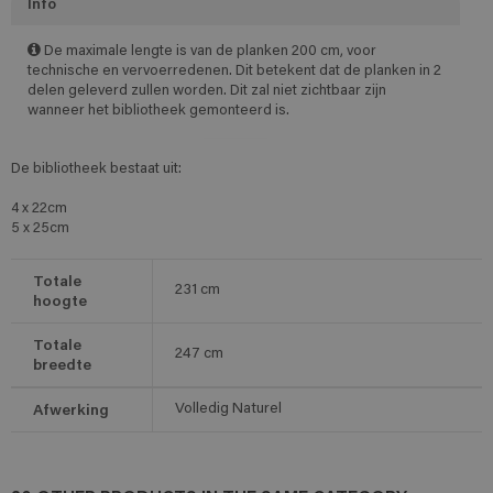
Info
De maximale lengte is van de planken 200 cm, voor
technische en vervoerredenen. Dit betekent dat de planken in 2
delen geleverd zullen worden. Dit zal niet zichtbaar zijn
wanneer het bibliotheek gemonteerd is.
De bibliotheek bestaat uit:
4 x 22cm
5 x 25cm
Totale
231
cm
hoogte
Totale
247
cm
breedte
Afwerking
Volledig Naturel