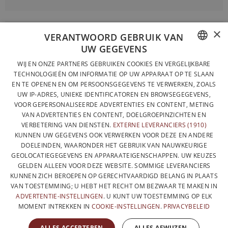
×
VOLLEDIG ONTWORPEN EN GEPRODUCEERD IN BELGIË
VERANTWOORD GEBRUIK VAN
UW GEGEVENS
CONTACTEER ONS
FRENCH
WIJ EN ONZE PARTNERS GEBRUIKEN COOKIES EN VERGELIJKBARE
PRIVACYBELEID
TECHNOLOGIEËN OM INFORMATIE OP UW APPARAAT OP TE SLAAN
DUTCH
EN TE OPENEN EN OM PERSOONSGEGEVENS TE VERWERKEN, ZOALS
ALGEMENE VERKOOPVOORWAARDEN
UW IP-ADRES, UNIEKE IDENTIFICATOREN EN BROWSEGEGEVENS,
ENGLISH
SITEMAP
VOOR GEPERSONALISEERDE ADVERTENTIES EN CONTENT, METING
VAN ADVERTENTIES EN CONTENT, DOELGROEPINZICHTEN EN
VERBETERING VAN DIENSTEN.
EXTERNE LEVERANCIERS (1910)
KUNNEN UW GEGEVENS OOK VERWERKEN VOOR DEZE EN ANDERE
DOELEINDEN, WAARONDER HET GEBRUIK VAN NAUWKEURIGE
GEOLOCATIEGEGEVENS EN APPARAATEIGENSCHAPPEN. UW KEUZES
GELDEN ALLEEN VOOR DEZE WEBSITE. SOMMIGE LEVERANCIERS
KUNNEN ZICH BEROEPEN OP GERECHTVAARDIGD BELANG IN PLAATS
VAN TOESTEMMING; U HEBT HET RECHT OM BEZWAAR TE MAKEN IN
ADVERTENTIE-INSTELLINGEN
. U KUNT UW TOESTEMMING OP ELK
MOMENT INTREKKEN IN
COOKIE-INSTELLINGEN
.
PRIVACYBELEID
MET DE STEUN VAN
ALLES ACCEPTEREN
ALLES AFWIJZEN