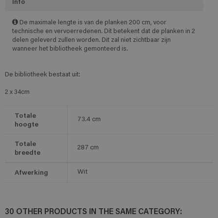
Info
De maximale lengte is van de planken 200 cm, voor
technische en vervoerredenen. Dit betekent dat de planken in 2
delen geleverd zullen worden. Dit zal niet zichtbaar zijn
wanneer het bibliotheek gemonteerd is.
De bibliotheek bestaat uit:
2 x 34cm
Totale
73.4
cm
hoogte
Totale
287
cm
breedte
Afwerking
Wit
30 OTHER PRODUCTS IN THE SAME CATEGORY: