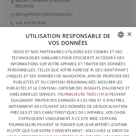
BELGATONNERRE SPRL/BVBA
BELGIQUE
INFO@PERFECTBOOKSHELF.EU
+32 470 96 35 81
×
UTILISATION RESPONSABLE DE
VOS DONNÉES
DESIGNÉ ET FABRIQUÉ INTÉGRALEMENT EN BELGIQUE
FRENCH
NOUS ET NOS PARTENAIRES UTILISONS DES COOKIES ET DES
CONTACTEZ-NOUS
TECHNOLOGIES SIMILAIRES POUR STOCKER ET ACCÉDER À DES
DUTCH
INFORMATIONS SUR VOTRE APPAREIL ET TRAITER DES DONNÉES
PROTECTION DES DONNÉES
PERSONNELLES, TELLES QUE VOTRE ADRESSE IP, DES IDENTIFIANTS
ENGLISH
UNIQUES ET DES DONNÉES DE NAVIGATION, AFIN DE PROPOSER DES
CONDITIONS GÉNÉRALES DE VENTE
PUBLICITÉS ET DU CONTENU PERSONNALISÉS, MESURER LES
SITEMAP
PUBLICITÉS ET LE CONTENU, OBTENIR DES INSIGHTS D’AUDIENCE ET
AMÉLIORER LES SERVICES.
FOURNISSEURS TIERS (1910)
PEUVENT
ÉGALEMENT TRAITER VOS DONNÉES À CES FINS ET À D’AUTRES,
NOTAMMENT EN UTILISANT DES DONNÉES DE GÉOLOCALISATION
PRÉCISES ET DES CARACTÉRISTIQUES DE L’APPAREIL. VOS CHOIX
S’APPLIQUENT UNIQUEMENT À CE SITE WEB. CERTAINS
FOURNISSEURS PEUVENT SE FONDER SUR LEUR INTÉRÊT LÉGITIME
PLUTÔT QUE SUR VOTRE CONSENTEMENT ; VOUS AVEZ LE DROIT DE