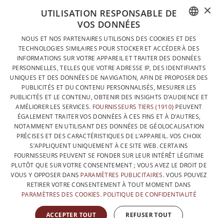
×
UTILISATION RESPONSABLE DE
VOS DONNÉES
DESIGNÉ ET FABRIQUÉ INTÉGRALEMENT EN BELGIQUE
FRENCH
NOUS ET NOS PARTENAIRES UTILISONS DES COOKIES ET DES
CONTACTEZ-NOUS
TECHNOLOGIES SIMILAIRES POUR STOCKER ET ACCÉDER À DES
DUTCH
INFORMATIONS SUR VOTRE APPAREIL ET TRAITER DES DONNÉES
PROTECTION DES DONNÉES
PERSONNELLES, TELLES QUE VOTRE ADRESSE IP, DES IDENTIFIANTS
ENGLISH
UNIQUES ET DES DONNÉES DE NAVIGATION, AFIN DE PROPOSER DES
CONDITIONS GÉNÉRALES DE VENTE
PUBLICITÉS ET DU CONTENU PERSONNALISÉS, MESURER LES
SITEMAP
PUBLICITÉS ET LE CONTENU, OBTENIR DES INSIGHTS D’AUDIENCE ET
AMÉLIORER LES SERVICES.
FOURNISSEURS TIERS (1910)
PEUVENT
ÉGALEMENT TRAITER VOS DONNÉES À CES FINS ET À D’AUTRES,
NOTAMMENT EN UTILISANT DES DONNÉES DE GÉOLOCALISATION
PRÉCISES ET DES CARACTÉRISTIQUES DE L’APPAREIL. VOS CHOIX
S’APPLIQUENT UNIQUEMENT À CE SITE WEB. CERTAINS
FOURNISSEURS PEUVENT SE FONDER SUR LEUR INTÉRÊT LÉGITIME
PLUTÔT QUE SUR VOTRE CONSENTEMENT ; VOUS AVEZ LE DROIT DE
VOUS Y OPPOSER DANS
PARAMÈTRES PUBLICITAIRES
. VOUS POUVEZ
RETIRER VOTRE CONSENTEMENT À TOUT MOMENT DANS
PARAMÈTRES DES COOKIES
.
POLITIQUE DE CONFIDENTIALITÉ
AVEC LE SOUTIEN DE
ACCEPTER TOUT
REFUSER TOUT