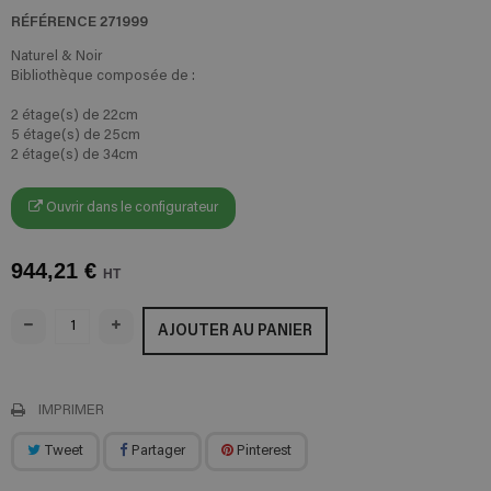
RÉFÉRENCE
271999
Naturel & Noir
Bibliothèque composée de :
2 étage(s) de 22cm
5 étage(s) de 25cm
2 étage(s) de 34cm
Ouvrir dans le configurateur
944,21 €
HT
AJOUTER AU PANIER
IMPRIMER
Tweet
Partager
Pinterest