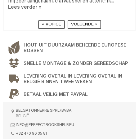
mij zeer aangenaam, 0 afval, snel en attent! Ik...
Lees verder
»
« VORIGE
VOLGENDE »
HOUT UIT DUURZAAM BEHEERDE EUROPESE
BOSSEN
SNELLE MONTAGE & ZONDER GEREEDSCHAP
LEVERING OVERAL IN LEVERING OVERAL IN
BELGIË BINNEN TWEE WEKEN
BETAAL VEILIG MET PAYPAL
BELGATONNERRE SPRL/BVBA
BELGIË
INFO@PERFECTBOOKSHELF.EU
+32 470 96 35 81