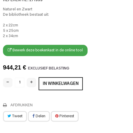
Naturel en Zwart
De bibliotheek bestaat uit:
2 x 22cm
5 x 25cm
2 x 34cm
Bewerk deze boekenkast in de online tool
944,21 €
EXCLUSIEF BELASTING
IN WINKELWAGEN
AFDRUKKEN
Tweet
Delen
Pinterest